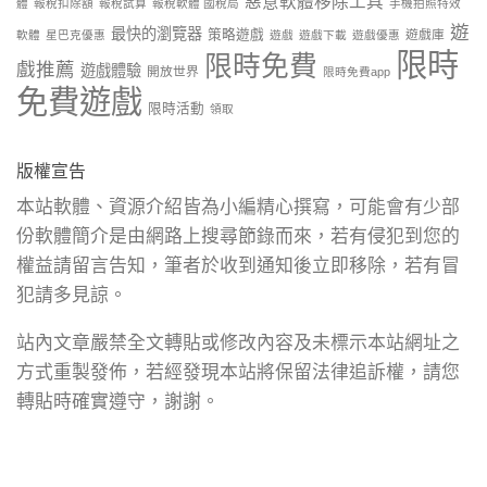
惡意軟體移除工具
體
報稅扣除額
報稅試算
報稅軟體 國稅局
手機拍照特效
遊
最快的瀏覽器
策略遊戲
遊戲庫
軟體
星巴克優惠
遊戲
遊戲下載
遊戲優惠
限時
限時免費
戲推薦
遊戲體驗
開放世界
限時免費app
免費遊戲
限時活動
領取
版權宣告
本站軟體、資源介紹皆為小編精心撰寫，可能會有少部
份軟體簡介是由網路上搜尋節錄而來，若有侵犯到您的
權益請留言告知，筆者於收到通知後立即移除，若有冒
犯請多見諒。
站內文章嚴禁全文轉貼或修改內容及未標示本站網址之
方式重製發佈，若經發現本站將保留法律追訴權，請您
轉貼時確實遵守，謝謝。