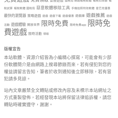
免費領取
冒險遊戲
國稅局 網路報稅軟體
報稅扣除額
報
惡意軟體移除工具
稅試算
報稅軟體 國稅局
手機拍照特效軟體
星巴克優惠
遊戲推薦
最快的瀏覽器
策略遊戲
遊戲庫
遊戲
遊戲下載
遊戲優惠
遊戲
限時免
限時免費
遊戲體驗
開放世界
活動
限時免費app
費遊戲
限時活動
領取
版權宣告
本站軟體、資源介紹皆為小編精心撰寫，可能會有少部
份軟體簡介是由網路上搜尋節錄而來，若有侵犯到您的
權益請留言告知，筆者於收到通知後立即移除，若有冒
犯請多見諒。
站內文章嚴禁全文轉貼或修改內容及未標示本站網址之
方式重製發佈，若經發現本站將保留法律追訴權，請您
轉貼時確實遵守，謝謝。