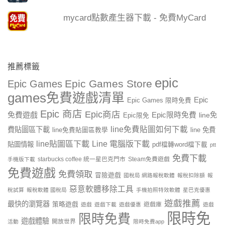
mycard點數產生器下載 - 免費MyCard
推薦標籤
epic
Epic Games Store
Epic Games
games免費遊戲清單
Epic
Epic Games 限時免費
Epic 商店
Epic商店
免費遊戲
Epic限時免費
line免
Epic限免
line免費貼圖如何下載
費貼圖區下載
line 免費
line免費貼圖區教學
line貼圖區下載
Line 電腦版下載
貼圖情報
pdf檔轉word檔下載
ptt
免費下載
starbucks coffee 統一星巴克門市
Steam免費遊戲
手機版下載
免費遊戲
免費領取
冒險遊戲
國稅局 網路報稅軟體
報稅扣除額
報
惡意軟體移除工具
稅試算
報稅軟體 國稅局
手機拍照特效軟體
星巴克優惠
遊戲推薦
最快的瀏覽器
策略遊戲
遊戲庫
遊戲
遊戲下載
遊戲優惠
遊戲
限時免
限時免費
遊戲體驗
開放世界
活動
限時免費app