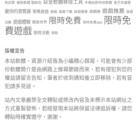
惡意軟體移除工具
稅試算
報稅軟體 國稅局
手機拍照特效軟體
星巴克優惠
遊戲推薦
最快的瀏覽器
策略遊戲
遊戲庫
遊戲
遊戲下載
遊戲優惠
遊戲
限時免
限時免費
遊戲體驗
開放世界
活動
限時免費app
費遊戲
限時活動
領取
版權宣告
本站軟體、資源介紹皆為小編精心撰寫，可能會有少部
份軟體簡介是由網路上搜尋節錄而來，若有侵犯到您的
權益請留言告知，筆者於收到通知後立即移除，若有冒
犯請多見諒。
站內文章嚴禁全文轉貼或修改內容及未標示本站網址之
方式重製發佈，若經發現本站將保留法律追訴權，請您
轉貼時確實遵守，謝謝。