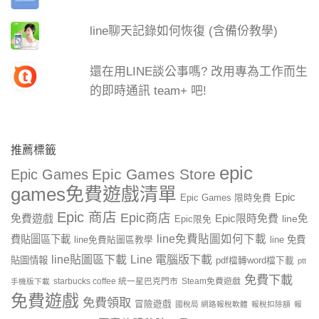
line聊天記錄如何恢復 (含備份教學)
還在用LINE談公事嗎? 改用專為工作而生
的即時通訊 team+ 吧!
推薦標籤
epic
Epic Games Store
Epic Games
games免費遊戲清單
Epic
Epic Games 限時免費
Epic 商店
Epic商店
免費遊戲
Epic限時免費
line免
Epic限免
line免費貼圖如何下載
費貼圖區下載
line 免費
line免費貼圖區教學
line貼圖區下載
Line 電腦版下載
貼圖情報
pdf檔轉word檔下載
ptt
免費下載
starbucks coffee 統一星巴克門市
Steam免費遊戲
手機版下載
免費遊戲
免費領取
冒險遊戲
國稅局 網路報稅軟體
報稅扣除額
報