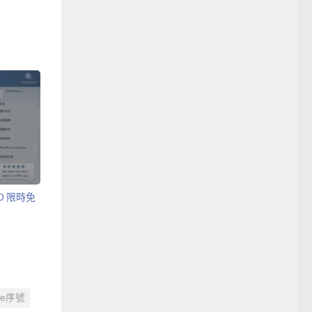
RO 限時免
are序號