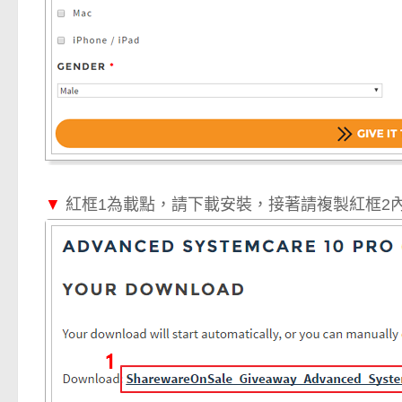
▼
紅框1為載點，請下載安裝，接著請複製紅框2內兩