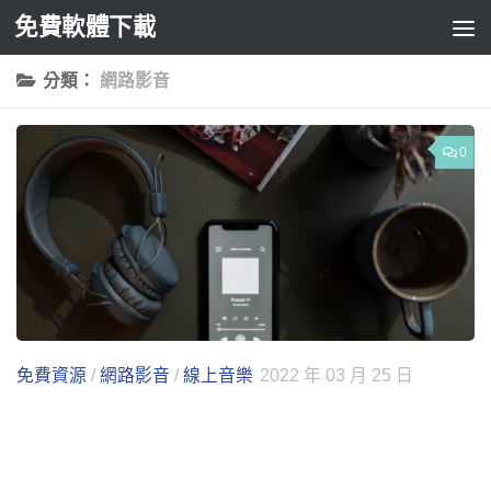
免費軟體下載
Skip to content
分類：
網路影音
0
免費資源
/
網路影音
/
線上音樂
2022 年 03 月 25 日