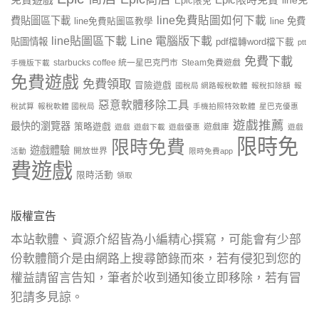
line免
Epic限免
line免費貼圖如何下載
費貼圖區下載
line 免費
line免費貼圖區教學
line貼圖區下載
Line 電腦版下載
貼圖情報
pdf檔轉word檔下載
ptt
免費下載
starbucks coffee 統一星巴克門市
Steam免費遊戲
手機版下載
免費遊戲
免費領取
冒險遊戲
國稅局 網路報稅軟體
報稅扣除額
報
惡意軟體移除工具
稅試算
報稅軟體 國稅局
手機拍照特效軟體
星巴克優惠
遊戲推薦
最快的瀏覽器
策略遊戲
遊戲庫
遊戲
遊戲下載
遊戲優惠
遊戲
限時免
限時免費
遊戲體驗
開放世界
活動
限時免費app
費遊戲
限時活動
領取
版權宣告
本站軟體、資源介紹皆為小編精心撰寫，可能會有少部
份軟體簡介是由網路上搜尋節錄而來，若有侵犯到您的
權益請留言告知，筆者於收到通知後立即移除，若有冒
犯請多見諒。