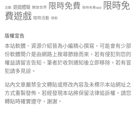
限時免
限時免費
遊戲體驗
開放世界
活動
限時免費app
費遊戲
限時活動
領取
版權宣告
本站軟體、資源介紹皆為小編精心撰寫，可能會有少部
份軟體簡介是由網路上搜尋節錄而來，若有侵犯到您的
權益請留言告知，筆者於收到通知後立即移除，若有冒
犯請多見諒。
站內文章嚴禁全文轉貼或修改內容及未標示本站網址之
方式重製發佈，若經發現本站將保留法律追訴權，請您
轉貼時確實遵守，謝謝。