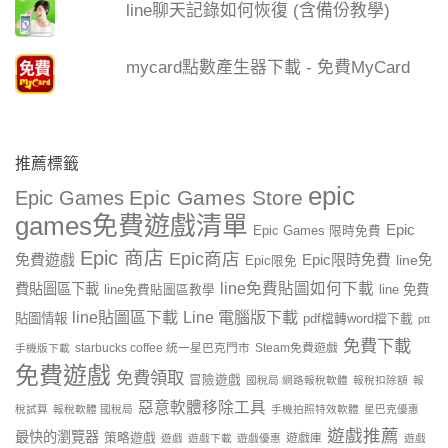
line聊天記錄如何恢復 (含備份教學)
mycard點數產生器下載 - 免費MyCard
推薦標籤
epic
Epic Games Store
Epic Games
games免費遊戲清單
Epic
Epic Games 限時免費
Epic 商店
Epic商店
免費遊戲
Epic限時免費
line免
Epic限免
line免費貼圖如何下載
費貼圖區下載
line 免費
line免費貼圖區教學
line貼圖區下載
Line 電腦版下載
貼圖情報
pdf檔轉word檔下載
ptt
免費下載
starbucks coffee 統一星巴克門市
Steam免費遊戲
手機版下載
免費遊戲
免費領取
冒險遊戲
國稅局 網路報稅軟體
報稅扣除額
報
惡意軟體移除工具
稅試算
報稅軟體 國稅局
手機拍照特效軟體
星巴克優惠
遊戲推薦
最快的瀏覽器
策略遊戲
遊戲庫
遊戲
遊戲下載
遊戲優惠
遊戲