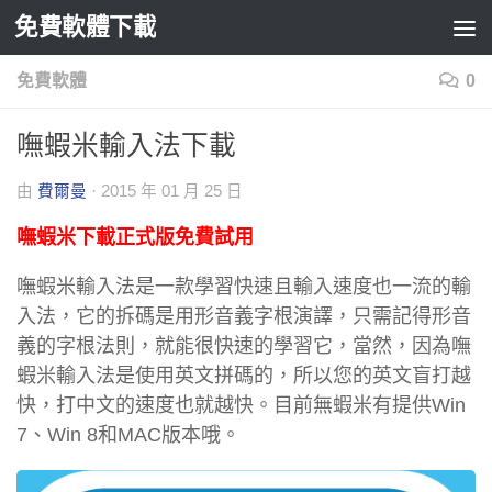
免費軟體下載
Skip to content
免費軟體
0
嘸蝦米輸入法下載
由
費爾曼
·
2015 年 01 月 25 日
嘸蝦米下載正式版免費試用
嘸蝦米輸入法是一款學習快速且輸入速度也一流的輸
入法，它的拆碼是用形音義字根演譯，只需記得形音
義的字根法則，就能很快速的學習它，當然，因為嘸
蝦米輸入法是使用英文拼碼的，所以您的英文盲打越
快，打中文的速度也就越快。目前無蝦米有提供Win
7、Win 8和MAC版本哦。