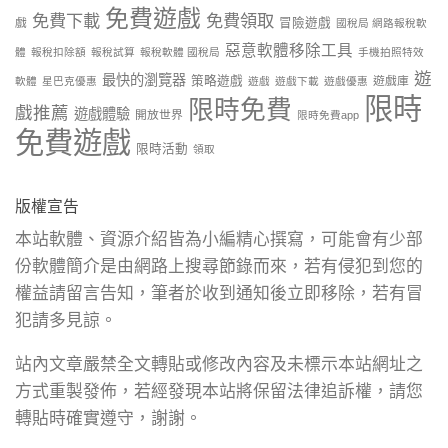
免費遊戲
免費下載
免費領取
戲
冒險遊戲
國稅局 網路報稅軟
惡意軟體移除工具
體
報稅扣除額
報稅試算
報稅軟體 國稅局
手機拍照特效
遊
最快的瀏覽器
策略遊戲
遊戲庫
軟體
星巴克優惠
遊戲
遊戲下載
遊戲優惠
限時
限時免費
戲推薦
遊戲體驗
開放世界
限時免費app
免費遊戲
限時活動
領取
版權宣告
本站軟體、資源介紹皆為小編精心撰寫，可能會有少部
份軟體簡介是由網路上搜尋節錄而來，若有侵犯到您的
權益請留言告知，筆者於收到通知後立即移除，若有冒
犯請多見諒。
站內文章嚴禁全文轉貼或修改內容及未標示本站網址之
方式重製發佈，若經發現本站將保留法律追訴權，請您
轉貼時確實遵守，謝謝。