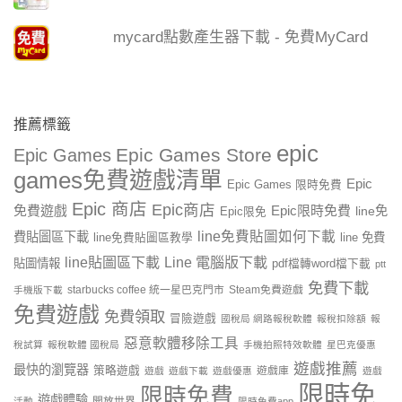
mycard點數產生器下載 - 免費MyCard
推薦標籤
epic
Epic Games Store
Epic Games
games免費遊戲清單
Epic
Epic Games 限時免費
Epic 商店
Epic商店
免費遊戲
Epic限時免費
line免
Epic限免
line免費貼圖如何下載
費貼圖區下載
line 免費
line免費貼圖區教學
line貼圖區下載
Line 電腦版下載
貼圖情報
pdf檔轉word檔下載
ptt
免費下載
starbucks coffee 統一星巴克門市
Steam免費遊戲
手機版下載
免費遊戲
免費領取
冒險遊戲
國稅局 網路報稅軟體
報稅扣除額
報
惡意軟體移除工具
稅試算
報稅軟體 國稅局
手機拍照特效軟體
星巴克優惠
遊戲推薦
最快的瀏覽器
策略遊戲
遊戲庫
遊戲
遊戲下載
遊戲優惠
遊戲
限時免
限時免費
遊戲體驗
開放世界
活動
限時免費app