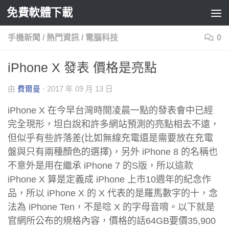
免費軟體下載
Skip to content
手機新聞
/
熱門資訊
/
電腦科技
0
iPhone X 發表 價格是亮點
由
費爾曼
·
2017 年 09 月 13 日
iPhone X 在今早台灣時間凌晨一點的發表會中已經
完全現形，坦白說和許多網站預測的亮點相去不遠，
但似乎有些許落差(比如無線充電還是需要放在充電
盤與只有兩種顏色的選擇)，另外 iPhone 8 的名稱也
不意外是用在繼承 iPhone 7 的S版，所以這款
iPhone X 算是定義成 iPhone 上市10週年的紀念作
品，所以 iPhone X 的 X 代表的是羅馬數字的十，念
法為 iPhone Ten，不是唸 X 的字母音唷。以下就是
官網所公布的規格內容，價格的話64GB要價35,900