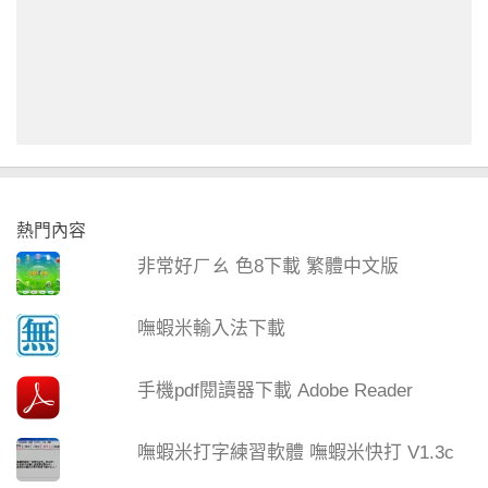
熱門內容
非常好ㄏㄠ 色8下載 繁體中文版
嘸蝦米輸入法下載
手機pdf閱讀器下載 Adobe Reader
嘸蝦米打字練習軟體 嘸蝦米快打 V1.3c