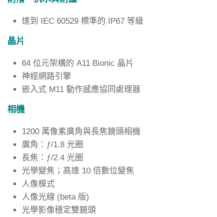
達到 IEC 60529 標準的 IP67 等級
晶片
64 位元架構的 A11 Bionic 晶片
神經網路引擎
嵌入式 M11 動作感應協同處理器
相機
1200 萬像素廣角與長焦鏡頭相機
廣角：ƒ/1.8 光圈
長焦：ƒ/2.4 光圈
光學變焦；高達 10 倍數位變焦
人像模式
人像光線 (beta 版)
光學影像穩定雙鏡頭