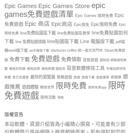
epic
Epic Games Store
Epic Games
games免費遊戲清單
Epic
Epic Games 限時免費
Epic 商店
Epic商店
免費遊戲
Epic限時免費
Epic限免
Epic
line免費貼圖如何
line免費貼圖區下載
限時免費
line免費貼圖區教學
line貼圖區下載
Line 電腦版下載
下載
line 免費貼圖情報
pdf檔
轉word檔下載
starbucks coffee 統一星巴克門市
Steam免費遊
ptt手機版下載
免費遊戲
免費下載
免費領取
戲
冒險遊戲
國稅局 網路報稅軟
惡意軟體移除工具
體
報稅扣除額
報稅試算
報稅軟體 國稅局
手機拍照特效
遊
最快的瀏覽器
策略遊戲
遊戲庫
軟體
星巴克優惠
遊戲
遊戲下載
遊戲優惠
限時
限時免費
戲推薦
遊戲體驗
開放世界
限時免費app
免費遊戲
限時活動
領取
版權宣告
本站軟體、資源介紹皆為小編精心撰寫，可能會有少部
份軟體簡介是由網路上搜尋節錄而來，若有侵犯到您的