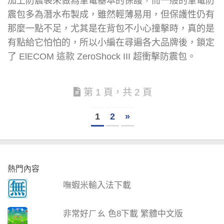
加上防震袋來做為筆電基本的保護，而一般的筆電防
震包多為潛水布製成，雖然輕薄易用，但保護性仍有
那麼一點不足，尤其是在背包不小心撞擊時，真的是
有點給它怕怕的，所以小編在尋遍各大品牌後，鎖定
了 ElECOM 這款 ZeroShock III 超衝擊防震包。
第 1 頁，共 2 頁
1
2
»
熱門內容
嘸蝦米輸入法下載
非常好ㄏㄠ 色8下載 繁體中文版