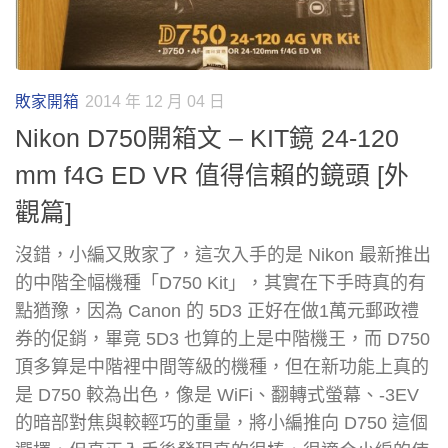
敗家開箱
2014 年 12 月 04 日
Nikon D750開箱文 – KIT鏡 24-120
mm f4G ED VR 值得信賴的鏡頭 [外
觀篇]
沒錯，小編又敗家了，這次入手的是 Nikon 最新推出
的中階全幅機種「D750 Kit」，其實在下手時真的有
點猶豫，因為 Canon 的 5D3 正好在做1萬元郵政禮
券的促銷，畢竟 5D3 也算的上是中階機王，而 D750
頂多算是中階裡中間等級的機種，但在新功能上真的
是 D750 較為出色，像是 WiFi、翻轉式螢幕、-3EV
的暗部對焦與較輕巧的重量，將小編推向 D750 這個