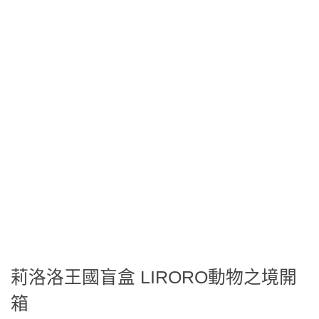
莉洛洛王國盲盒 LIRORO動物之境開
箱