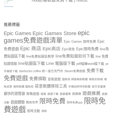
nod防毒軟體免費下載 | nod32
推薦標籤
epic
Epic Games Store
Epic Games
games免費遊戲清單
Epic
Epic Games 限時免費
Epic 商店
Epic商店
免費遊戲
Epic限時免費
line免
Epic限免
line免費貼圖如何下載
費貼圖區下載
line 免費
line免費貼圖區教學
line貼圖區下載
Line 電腦版下載
貼圖情報
pdf檔轉word檔下載
ptt
免費下載
starbucks coffee 統一星巴克門市
Steam免費遊戲
手機版下載
免費遊戲
免費領取
冒險遊戲
國稅局 網路報稅軟體
報稅扣除額
報
惡意軟體移除工具
稅試算
報稅軟體 國稅局
手機拍照特效軟體
星巴克優惠
遊戲推薦
最快的瀏覽器
策略遊戲
遊戲庫
遊戲
遊戲下載
遊戲優惠
遊戲
限時免
限時免費
遊戲體驗
開放世界
活動
限時免費app
費遊戲
限時活動
領取