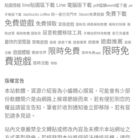
line貼圖區下載
Line 電腦版下載
貼圖情報
pdf檔轉word檔下載
ptt
免費下載
starbucks coffee 統一星巴克門市
Steam免費遊戲
手機版下載
免費遊戲
免費領取
冒險遊戲
國稅局 網路報稅軟體
報稅扣除額
報
惡意軟體移除工具
稅試算
報稅軟體 國稅局
手機拍照特效軟體
星巴克優惠
遊戲推薦
最快的瀏覽器
策略遊戲
遊戲庫
遊戲
遊戲下載
遊戲優惠
遊戲
限時免
限時免費
遊戲體驗
開放世界
活動
限時免費app
費遊戲
限時活動
領取
版權宣告
本站軟體、資源介紹皆為小編精心撰寫，可能會有少部
份軟體簡介是由網路上搜尋節錄而來，若有侵犯到您的
權益請留言告知，筆者於收到通知後立即移除，若有冒
犯請多見諒。
站內文章嚴禁全文轉貼或修改內容及未標示本站網址之
方式重製發佈，若經發現本站將保留法律追訴權，請您