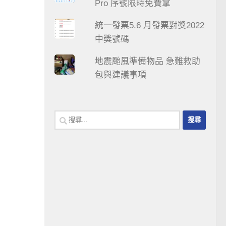
Pro 序號限時免費拿
統一發票5.6 月發票對獎2022
中獎號碼
地震颱風準備物品 急難救助
包與建議事項
搜
尋
關
鍵
字: