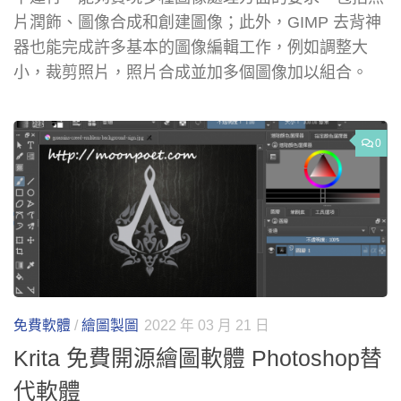
片潤飾、圖像合成和創建圖像；此外，GIMP 去背神
器也能完成許多基本的圖像編輯工作，例如調整大
小，裁剪照片，照片合成並加多個圖像加以組合。
0
免費軟體
/
繪圖製圖
2022 年 03 月 21 日
Krita 免費開源繪圖軟體 Photoshop替
代軟體