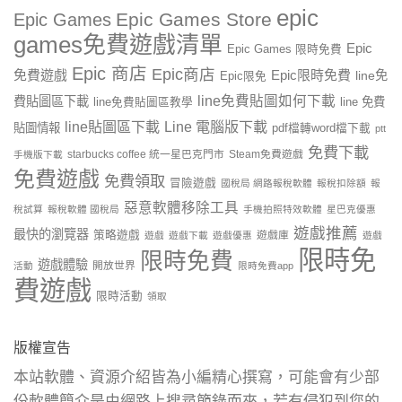
epic
Epic Games Store
Epic Games
games免費遊戲清單
Epic
Epic Games 限時免費
Epic 商店
Epic商店
免費遊戲
Epic限時免費
line免
Epic限免
line免費貼圖如何下載
費貼圖區下載
line 免費
line免費貼圖區教學
line貼圖區下載
Line 電腦版下載
貼圖情報
pdf檔轉word檔下載
ptt
免費下載
starbucks coffee 統一星巴克門市
Steam免費遊戲
手機版下載
免費遊戲
免費領取
冒險遊戲
國稅局 網路報稅軟體
報稅扣除額
報
惡意軟體移除工具
稅試算
報稅軟體 國稅局
手機拍照特效軟體
星巴克優惠
遊戲推薦
最快的瀏覽器
策略遊戲
遊戲庫
遊戲
遊戲下載
遊戲優惠
遊戲
限時免
限時免費
遊戲體驗
開放世界
活動
限時免費app
費遊戲
限時活動
領取
版權宣告
本站軟體、資源介紹皆為小編精心撰寫，可能會有少部
份軟體簡介是由網路上搜尋節錄而來，若有侵犯到您的