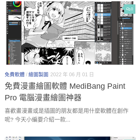
0
免費軟體
/
繪圖製圖
2022 年 06 月 01 日
免費漫畫繪圖軟體 MediBang Paint
Pro 電腦漫畫繪圖神器
喜歡畫漫畫或是插圖的朋友都是用什麼軟體在創作
呢? 今天小編要介紹一款...