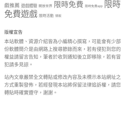
限時
限時免費
戲推薦
遊戲體驗
開放世界
限時免費app
免費遊戲
限時活動
領取
版權宣告
本站軟體、資源介紹皆為小編精心撰寫，可能會有少部
份軟體簡介是由網路上搜尋節錄而來，若有侵犯到您的
權益請留言告知，筆者於收到通知後立即移除，若有冒
犯請多見諒。
站內文章嚴禁全文轉貼或修改內容及未標示本站網址之
方式重製發佈，若經發現本站將保留法律追訴權，請您
轉貼時確實遵守，謝謝。