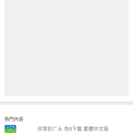
熱門內容
非常好ㄏㄠ 色8下載 繁體中文版