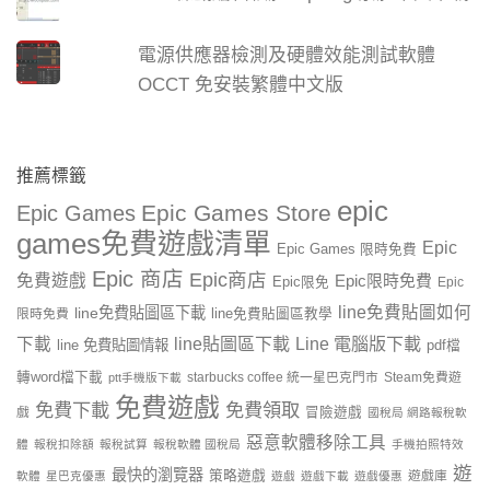
電源供應器檢測及硬體效能測試軟體
OCCT 免安裝繁體中文版
推薦標籤
epic
Epic Games Store
Epic Games
games免費遊戲清單
Epic
Epic Games 限時免費
Epic 商店
Epic商店
免費遊戲
Epic限時免費
Epic限免
Epic
line免費貼圖如何
line免費貼圖區下載
限時免費
line免費貼圖區教學
line貼圖區下載
Line 電腦版下載
下載
line 免費貼圖情報
pdf檔
轉word檔下載
starbucks coffee 統一星巴克門市
Steam免費遊
ptt手機版下載
免費遊戲
免費下載
免費領取
戲
冒險遊戲
國稅局 網路報稅軟
惡意軟體移除工具
體
報稅扣除額
報稅試算
報稅軟體 國稅局
手機拍照特效
遊
最快的瀏覽器
策略遊戲
遊戲庫
軟體
星巴克優惠
遊戲
遊戲下載
遊戲優惠