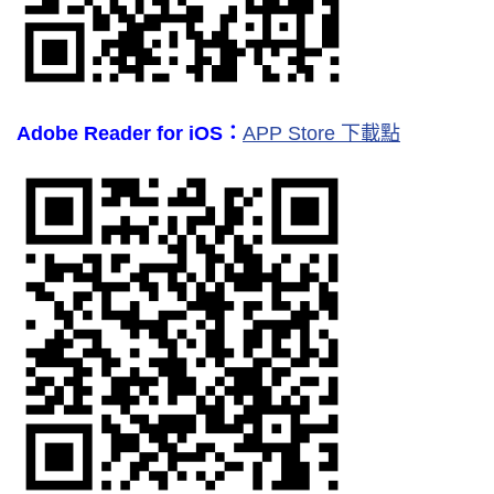
Adobe Reader for iOS：
APP Store 下載點