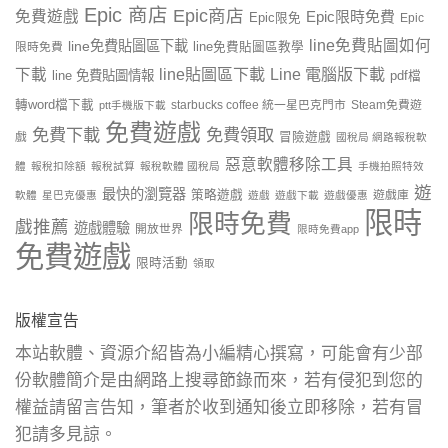
Epic 商店
Epic商店
免費遊戲
Epic限時免費
Epic限免
Epic
line免費貼圖如何
line免費貼圖區下載
限時免費
line免費貼圖區教學
line貼圖區下載
Line 電腦版下載
下載
line 免費貼圖情報
pdf檔
轉word檔下載
starbucks coffee 統一星巴克門市
Steam免費遊
ptt手機版下載
免費遊戲
免費下載
免費領取
戲
冒險遊戲
國稅局 網路報稅軟
惡意軟體移除工具
體
報稅扣除額
報稅試算
報稅軟體 國稅局
手機拍照特效
遊
最快的瀏覽器
策略遊戲
遊戲庫
軟體
星巴克優惠
遊戲
遊戲下載
遊戲優惠
限時
限時免費
戲推薦
遊戲體驗
開放世界
限時免費app
免費遊戲
限時活動
領取
版權宣告
本站軟體、資源介紹皆為小編精心撰寫，可能會有少部
份軟體簡介是由網路上搜尋節錄而來，若有侵犯到您的
權益請留言告知，筆者於收到通知後立即移除，若有冒
犯請多見諒。