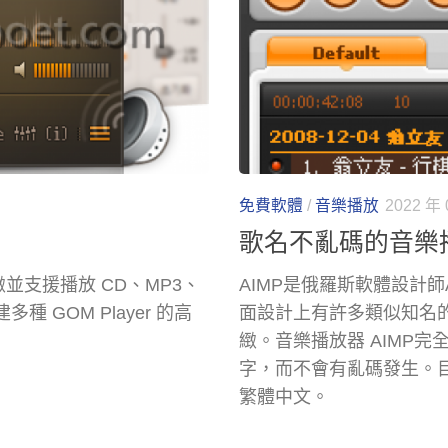
免費軟體
/
音樂播放
2022 年 
歌名不亂碼的音樂播
緻並支援播放 CD、MP3、
AIMP是俄羅斯軟體設計師А
種 GOM Player 的高
面設計上有許多類似知名的
緻。音樂播放器 AIMP完
字，而不會有亂碼發生。
繁體中文。