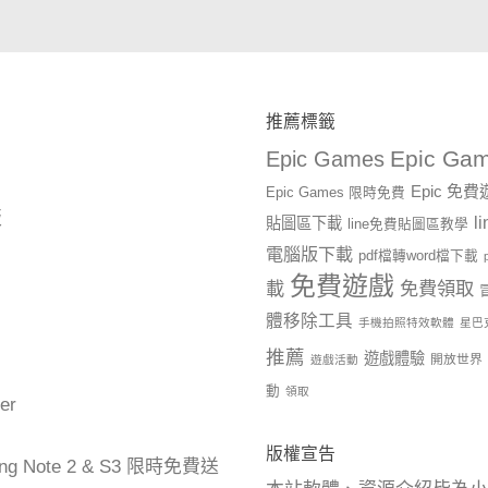
推薦標籤
Epic Gam
Epic Games
Epic 免
Epic Games 限時免費
版
l
貼圖區下載
line免費貼圖區教學
電腦版下載
pdf檔轉word檔下載
免費遊戲
載
免費領取
體移除工具
手機拍照特效軟體
星巴
推薦
遊戲體驗
開放世界
遊戲活動
動
領取
er
版權宣告
ng Note 2 & S3 限時免費送