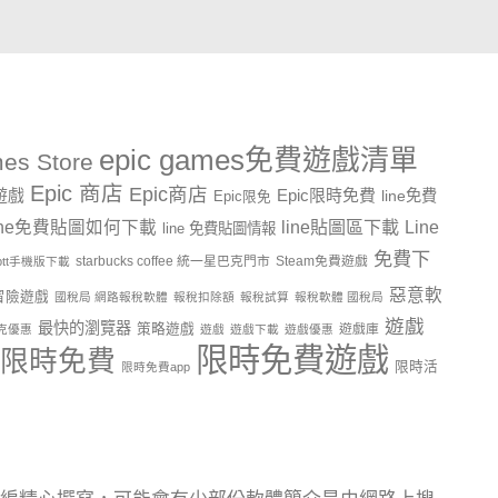
epic games免費遊戲清單
es Store
Epic 商店
Epic商店
費遊戲
Epic限時免費
line免費
Epic限免
line貼圖區下載
Line
ine免費貼圖如何下載
line 免費貼圖情報
免費下
starbucks coffee 統一星巴克門市
Steam免費遊戲
ptt手機版下載
惡意軟
冒險遊戲
國稅局 網路報稅軟體
報稅扣除額
報稅試算
報稅軟體 國稅局
遊戲
最快的瀏覽器
策略遊戲
遊戲庫
克優惠
遊戲
遊戲下載
遊戲優惠
限時免費遊戲
限時免費
限時活
限時免費app