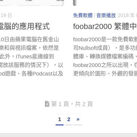
 19 日
免費軟體
/
音樂播放
2018 年 
步到電腦的應用程式
foobar2000 
月10日由蘋果電腦在舊金山
foobar2000是一款免費軟
位音樂和與視訊檔案，依然是
司Nullsoft成員），
外，iTunes能連線到
體庫、轉換媒體檔案編碼
地有開放該服務的情況下），以
foobar2000之所以出現
遊戲、各種Podcast以及
更傾向於圖形、外觀的發展方
第 1 頁，共 2 頁
1
2
»