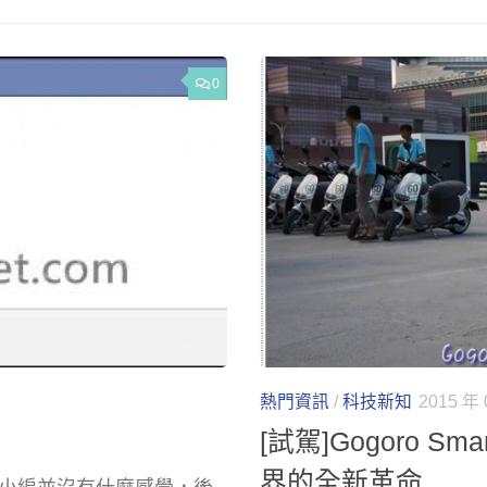
0
熱門資訊
/
科技新知
2015 年 
[試駕]Gogoro S
界的全新革命