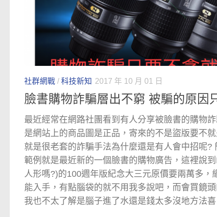
社群網戰
/
科技新知
2017 年 10 月 01 日
臉書購物詐騙層出不窮 被騙的原因
最近經常在網路社團看到有人分享被臉書的購物詐
是網站上的商品圖是正品，寄來的不是盜版要不就
就是很老套的詐騙手法為什麼還是有人會中招呢?
範例就是最近新的一個臉書的購物廣告，這裡說到Ni
人形嗎?)的100週年版紀念大三元原價要兩萬多
能入手，有點腦袋的就不用我多說吧，而會買鏡頭
我也不太了解是腦子進了水還是錢太多沒地方法喜