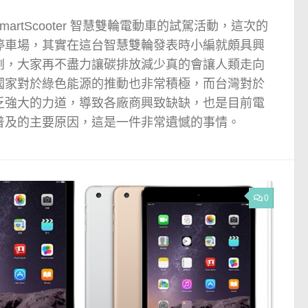
SmartScooter 智慧雙輪電動車的試駕活動，這次的
停車場，其實在這台智慧雙輪發表時小編就頗具興
劇，大家再不盡力讓碳排放減少真的會讓人類走向
國家對於綠色能源的推動也非常積極，而台灣對於
乏強大的力道，導致各廠商興致缺缺，也是目前電
普及的主要原因，這是一件非常遺憾的事情。
0