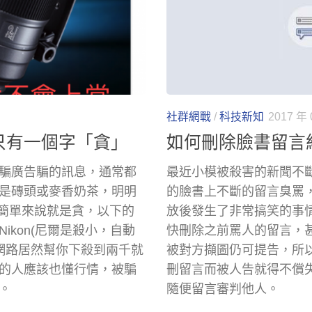
社群網戰
/
科技新知
2017 年 
只有一個字「貪」
如何刪除臉書留言
騙廣告騙的訊息，通常都
最近小模被殺害的新聞不
是磚頭或麥香奶茶，明明
的臉書上不斷的留言臭罵
 簡單來說就是貪，以下的
放後發生了非常搞笑的事
kon(尼爾是殺小，自動
快刪除之前罵人的留言，甚
，網路居然幫你下殺到兩千就
被對方擷圖仍可提告，所
的人應該也懂行情，被騙
刪留言而被人告就得不償
。
隨便留言審判他人。