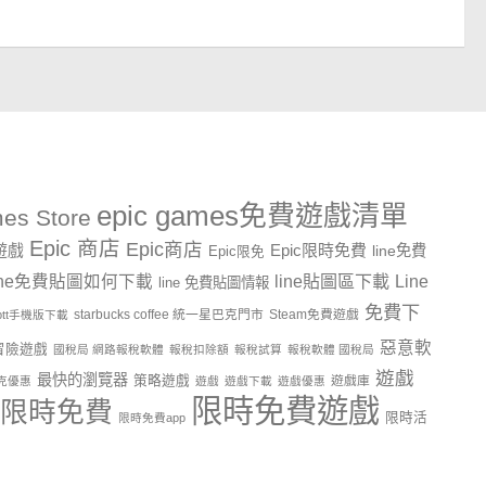
epic games免費遊戲清單
es Store
Epic 商店
Epic商店
費遊戲
Epic限時免費
line免費
Epic限免
line貼圖區下載
Line
ine免費貼圖如何下載
line 免費貼圖情報
免費下
starbucks coffee 統一星巴克門市
Steam免費遊戲
ptt手機版下載
惡意軟
冒險遊戲
國稅局 網路報稅軟體
報稅扣除額
報稅試算
報稅軟體 國稅局
遊戲
最快的瀏覽器
策略遊戲
遊戲庫
克優惠
遊戲
遊戲下載
遊戲優惠
限時免費遊戲
限時免費
限時活
限時免費app