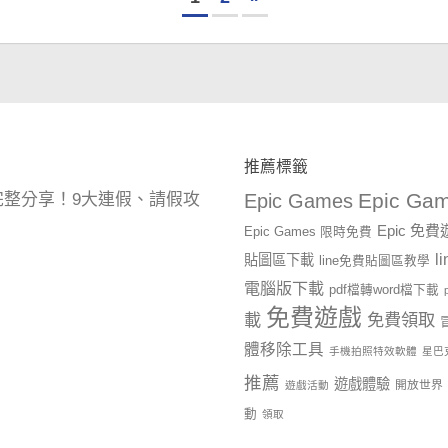
推薦標籤
Epic Gam
曆完整分享！9大連假、請假攻
Epic Games
Epic 免
Epic Games 限時免費
l
貼圖區下載
line免費貼圖區教學
電腦版下載
pdf檔轉word檔下載
免費遊戲
載
免費領取
體移除工具
手機拍照特效軟體
星巴
推薦
遊戲體驗
開放世界
遊戲活動
動
領取