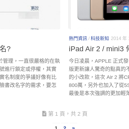
熱門資訊
/
科技新知
2014 年 
名?
iPad Air 2 / 
與便於管理，一直很嚴格的在執
今日凌晨，APPLE 正式發表了
號進行鎖定或停權，其實
版更新讓人驚奇的點真的不多
實名制度的爭議好像有比
的小改款，這次 Air 2 
臉書改名字的需求，要怎
800萬，另外也加入了從5S
最後是本次強調的更加輕
第 1 頁，共 2 頁
1
2
»