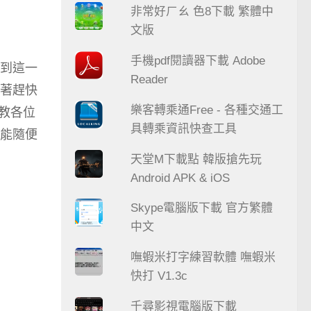
非常好ㄏㄠ 色8下載 繁體中
文版
手機pdf閱讀器下載 Adobe
到這一
Reader
著趕快
樂客轉乘通Free - 各種交通工
教各位
具轉乘資訊快查工具
能隨便
天堂M下載點 韓版搶先玩
Android APK & iOS
Skype電腦版下載 官方繁體
中文
嘸蝦米打字練習軟體 嘸蝦米
快打 V1.3c
千尋影視電腦版下載