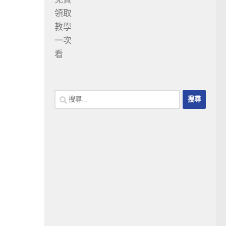
搜
尋
關
鍵
字: