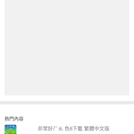
熱門內容
非常好ㄏㄠ 色8下載 繁體中文版