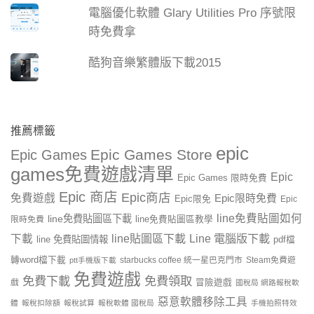
電腦優化軟體 Glary Utilities Pro 序號限
時免費拿
酷狗音樂繁體版下載2015
推薦標籤
epic
Epic Games Store
Epic Games
games免費遊戲清單
Epic
Epic Games 限時免費
Epic 商店
Epic商店
免費遊戲
Epic限時免費
Epic限免
Epic
line免費貼圖如何
line免費貼圖區下載
限時免費
line免費貼圖區教學
line貼圖區下載
Line 電腦版下載
下載
line 免費貼圖情報
pdf檔
轉word檔下載
starbucks coffee 統一星巴克門市
Steam免費遊
ptt手機版下載
免費遊戲
免費下載
免費領取
戲
冒險遊戲
國稅局 網路報稅軟
惡意軟體移除工具
體
報稅扣除額
報稅試算
報稅軟體 國稅局
手機拍照特效