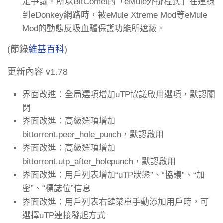
定爭議。所以BitComet的「eMule外掛程式」在連線
到eDonkey網路時，被eMule Xtreme Mod等eMule
Mod的動態反吸血驢保護功能所遮蔽。
(節錄
維基百科
)
更新內容 v1.78
界面改進：全局選項增加uTP協議啟用選項，默認關
閉
界面改進：高級選項增加
bittorrent.peer_hole_punch，默認啟用
界面改進：高級選項增加
bittorrent.utp_after_holepunch，默認啟用
界面改進：用戶列表增加“uTP狀態”、“協議”、“加
密”、“標誌位”信息
界面改進：用戶列表右鍵菜單手動添加用戶時，可
選擇uTP連接發起方式