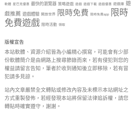
遊
最快的瀏覽器
策略遊戲
遊戲庫
軟體
星巴克優惠
遊戲
遊戲下載
遊戲優惠
限時
限時免費
戲推薦
遊戲體驗
開放世界
限時免費app
免費遊戲
限時活動
領取
版權宣告
本站軟體、資源介紹皆為小編精心撰寫，可能會有少部
份軟體簡介是由網路上搜尋節錄而來，若有侵犯到您的
權益請留言告知，筆者於收到通知後立即移除，若有冒
犯請多見諒。
站內文章嚴禁全文轉貼或修改內容及未標示本站網址之
方式重製發佈，若經發現本站將保留法律追訴權，請您
轉貼時確實遵守，謝謝。