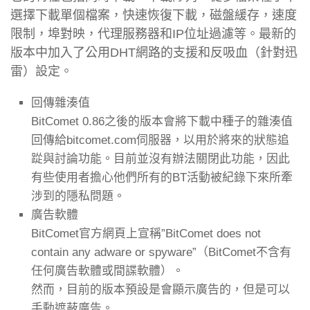
選擇下載單個檔案，快速恢復下載，磁盤緩存，速度
限制，埠對映，代理服務器和IP位址過濾等。最新的
版本中加入了公用DHT網路的支援和反吸血（針對迅
雷）設定。
回傳雜湊值
BitComet 0.86之後的版本會將下載中種子的雜湊值
回傳給bitcomet.com伺服器，以用於將來的狀態追
踨與討論功能。目前並沒有辦法關閉此功能，因此
有些使用者擔心他們所有的BT活動被紀錄下來所牽
涉到的隱私問題。
廣告軟體
BitComet官方網頁上宣稱”BitComet does not
contain any adware or spyware”（BitComet不含有
任何廣告軟體或間諜軟體）。
然而，目前的版本預設是會顯示廣告的，但是可以
手動遮蔽廣告。