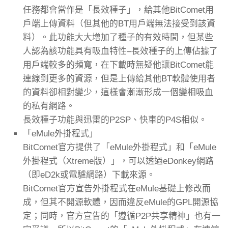
任務都會當作是「長效種子」，給其他BitComet用
戶端上傳資料（但其他的BT用戶端無法接受到該資
料）。此功能大大增加了種子的有效時間，但某些
人認為該功能具有吸血特性–長效種子的上傳佔據了
用戶端較多的頻寬，在下載時無疑他讓BitComet能
連線到更多的資源，但是上傳給其他BT軟體使用者
的資料卻相對變少，這樣會漸漸形成一個變相吸血
的私有網路。
長效種子功能與迅雷的P2SP、快車的P4S相似。
「eMule外掛程式」
BitComet官方提供了「eMule外掛程式」和「eMule
外掛程式（Xtreme版）」，可以透過eDonkey網路
（即eD2k或電驢網路）下載來源。
BitComet官方宣告外掛程式在eMule基礎上修改而
成，但其不開源軟體，因而違反eMule的GPL開源協
定；同時，官方宣告的「遵循P2P共享精神」也有一