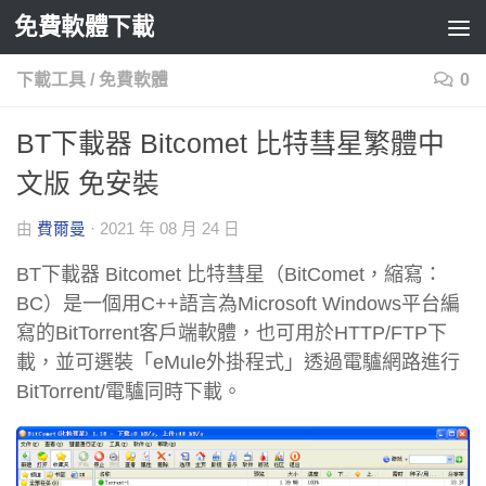
免費軟體下載
Skip to content
下載工具
/
免費軟體
0
BT下載器 Bitcomet 比特彗星繁體中
文版 免安裝
由
費爾曼
·
2021 年 08 月 24 日
BT下載器 Bitcomet 比特彗星（BitComet，縮寫：
BC）是一個用C++語言為Microsoft Windows平台編
寫的BitTorrent客戶端軟體，也可用於HTTP/FTP下
載，並可選裝「eMule外掛程式」透過電驢網路進行
BitTorrent/電驢同時下載。