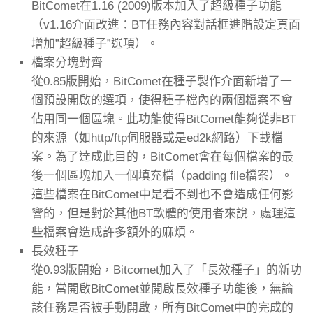
BitComet在1.16 (2009)版本加入了超級種子功能
（v1.16介面改進：BT任務內容對話框進階設定頁面
增加”超級種子”選項）。
檔案分塊對齊
從0.85版開始，BitComet在種子製作介面新增了一
個預設開啟的選項，使得種子檔內的兩個檔案不會
佔用同一個區塊。此功能使得BitComet能夠從非BT
的來源（如http/ftp伺服器或是ed2k網路）下載檔
案。為了達成此目的，BitComet會在每個檔案的最
後一個區塊加入一個填充檔（padding file檔案）。
這些檔案在BitComet中是看不到也不會造成任何影
響的，但是對於其他BT軟體的使用者來說，處理這
些檔案會造成許多額外的麻煩。
長效種子
從0.93版開始，Bitcomet加入了「長效種子」的新功
能，當開啟BitComet並開啟長效種子功能後，無論
該任務是否被手動開啟，所有BitComet中的完成的