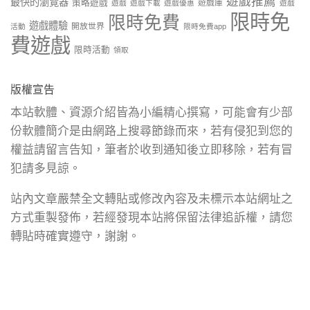
遊戲推薦
最快的瀏覽器
策略遊戲
遊戲庫
遊戲
遊戲下載
遊戲優惠
遊戲
限時免
限時免費
遊戲體驗
開放世界
活動
限時免費app
費遊戲
限時活動
領取
版權宣告
本站軟體、資源介紹皆為小編精心撰寫，可能會有少部
份軟體簡介是由網路上搜尋節錄而來，若有侵犯到您的
權益請留言告知，筆者於收到通知後立即移除，若有冒
犯請多見諒。
站內文章嚴禁全文轉貼或修改內容及未標示本站網址之
方式重製發佈，若經發現本站將保留法律追訴權，請您
轉貼時確實遵守，謝謝。