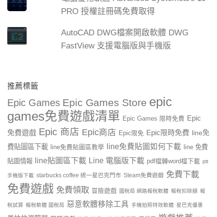
PRO 授權註冊碼免費取得
AutoCAD DWG檔案開啟軟體 DWG
FastView 支援電腦版與手機版
推薦標籤
epic
Epic Games Store
Epic Games
games免費遊戲清單
Epic
Epic Games 限時免費
Epic 商店
Epic商店
免費遊戲
Epic限時免費
line免
Epic限免
line免費貼圖如何下載
費貼圖區下載
line 免費
line免費貼圖區教學
line貼圖區下載
Line 電腦版下載
貼圖情報
pdf檔轉word檔下載
ptt
免費下載
starbucks coffee 統一星巴克門市
Steam免費遊戲
手機版下載
免費遊戲
免費領取
冒險遊戲
國稅局 網路報稅軟體
報稅扣除額
報
惡意軟體移除工具
稅試算
報稅軟體 國稅局
手機拍照特效軟體
星巴克優惠