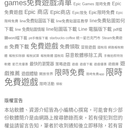
games免費遊戲清單
Epic
Epic Games 限時免費
Epic 商店
Epic商店
免費遊戲
Epic限時免費
Epic限免
Epic
line免費貼圖如何
line免費貼圖區下載
限時免費
line免費貼圖區教學
line貼圖區下載
Line 電腦版下載
下載
line 免費貼圖情報
pdf檔
轉word檔下載
starbucks coffee 統一星巴克門市
Steam免費遊
ptt手機版下載
免費遊戲
免費下載
免費領取
戲
冒險遊戲
國稅局 網路報稅軟
惡意軟體移除工具
體
報稅扣除額
報稅試算
報稅軟體 國稅局
手機拍照特效
遊
最快的瀏覽器
策略遊戲
遊戲庫
軟體
星巴克優惠
遊戲
遊戲下載
遊戲優惠
限時
限時免費
戲推薦
遊戲體驗
開放世界
限時免費app
免費遊戲
限時活動
領取
版權宣告
本站軟體、資源介紹皆為小編精心撰寫，可能會有少部
份軟體簡介是由網路上搜尋節錄而來，若有侵犯到您的
權益請留言告知，筆者於收到通知後立即移除，若有冒