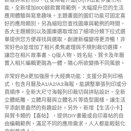
新版非常好色8，在使用者介面(UI)作出更多優化功
能，全新增加800餘款實用範例，大幅提升您的生活
應用體驗與寫意趣味。主題畫面的圖釘功能可固定喜
好的應用類別，另為縮短您查找圖庫與範例的時間，
各大主題類別以及圖庫選取增加了細項分類下拉式選
單提供您方便尋找與選取，創建新檔變得更流暢！非
常好色8並增加了相片柔焦處理與不規則裁切選擇，
讓您在相片故事書、Q版人物、姓名貼、賀卡及年曆
置入相片編輯更融為一體，隨心所欲變換不同風貌。
非常好色8更加強原十大經典功能：支援分頁列印格
式，包含月曆及A1/A2/A3海報，能調整單張列印或分
頁順序。全新大尺寸海報列印裁切與拼貼設計、全新
立體紙雕、立體月曆與立體名片等造型圖樣，讓生活
平添創意盎然的有趣設計。另外，新增【生活小卡】
與賀卡類的【喜帖】，提供DIY書籤或自印喜帖的自
由編輯範例，滿足不同的應用需求，人人都能輕鬆化