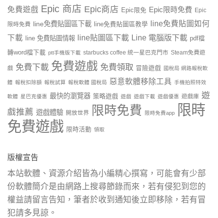
Epic 商店
Epic商店
免費遊戲
Epic限時免費
Epic限免
Epic
line免費貼圖如何
line免費貼圖區下載
限時免費
line免費貼圖區教學
line貼圖區下載
Line 電腦版下載
下載
line 免費貼圖情報
pdf檔
轉word檔下載
starbucks coffee 統一星巴克門市
Steam免費遊
ptt手機版下載
免費遊戲
免費下載
免費領取
戲
冒險遊戲
國稅局 網路報稅軟
惡意軟體移除工具
體
報稅扣除額
報稅試算
報稅軟體 國稅局
手機拍照特效
遊
最快的瀏覽器
策略遊戲
遊戲庫
軟體
星巴克優惠
遊戲
遊戲下載
遊戲優惠
限時
限時免費
戲推薦
遊戲體驗
開放世界
限時免費app
免費遊戲
限時活動
領取
版權宣告
本站軟體、資源介紹皆為小編精心撰寫，可能會有少部
份軟體簡介是由網路上搜尋節錄而來，若有侵犯到您的
權益請留言告知，筆者於收到通知後立即移除，若有冒
犯請多見諒。