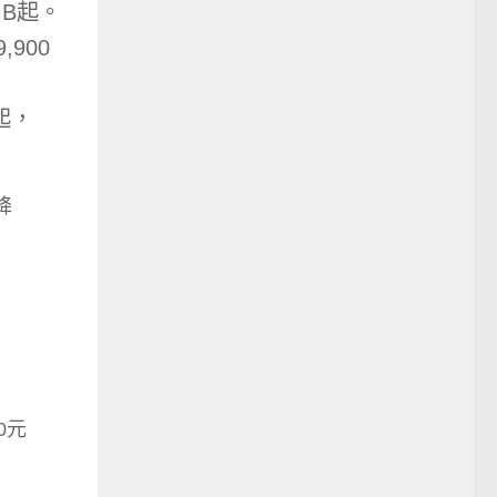
GB起。
,900
元起，
降
0元