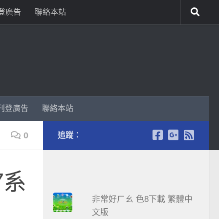
登廣告
聯絡本站
刊登廣告
聯絡本站
0
追蹤：
7系
非常好ㄏㄠ 色8下載 繁體中
文版