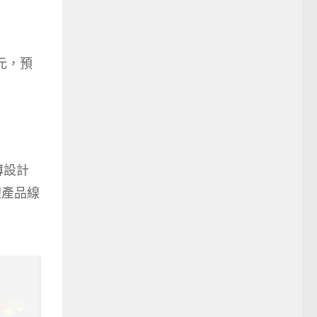
0元，預
薄設計
體產品線