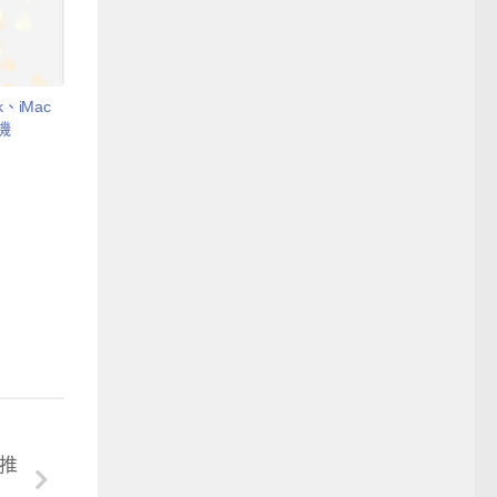
k、iMac
機
存推