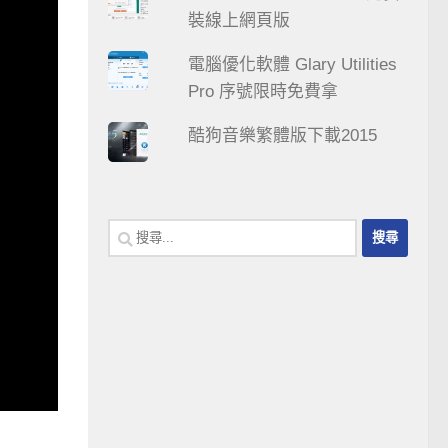
裝線上網頁版
電腦優化軟體 Glary Utilities
Pro 序號限時免費拿
酷狗音樂繁體版下載2015
搜
尋
關
鍵
字: