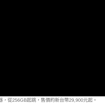
XDR顯示器，從256GB起跳，售價約新台幣29,900元起。