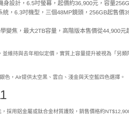
鈦合金機身設計，6.5吋螢幕，起價約36,900元，容量256
散熱系統，6.3吋機型，三個48MP鏡頭，256GB起售價39
幕，8倍光學變焦，最大2TB容量，高階版本售價從44,900
量起跳，並維持與去年相似定價，實質上容量提升被視為「另類
、宇宙橙與銀色，Air提供太空黑、雲白、淺金與天空藍四色選擇。
11
G連線功能，採用鋁金屬或鈦合金材質護殼，銷售價格約NT$12,90