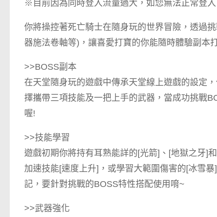
※目前因為同時登入流量過大，如您無法正常登入
你將操控著死亡騎士在隨身玩的世界冒險，透過挑
器施法卷軸等)，讓喜愛打寶的你能隨時體驗副本
>>BOSS副本
在天堂隨身玩的遊戲中傳承天堂線上遊戲的設定，
擇攜帶三項技能及一把上手的武器，當成功挑戰BO
喔!
>>技能學習
遊戲初期你將持有耳熟能詳的[光箭]、[地獄之牙]
加速技能[速度上升]，或學習大範圍傷害的[冰雪
記，要針對挑戰的BOSS特性搭配使用唷~
>>武器強化