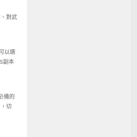
書、對武
可以選
S副本
必備的
目，切