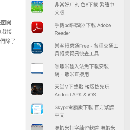
非常好ㄏㄠ 色8下載 繁體中
文版
畫面開
手機pdf閱讀器下載 Adobe
遊戲接
Reader
我們除了
樂客轉乘通Free - 各種交通工
具轉乘資訊快查工具
嘸蝦米輸入法免下載安裝
網．蝦米直接用
天堂M下載點 韓版搶先玩
Android APK & iOS
Skype電腦版下載 官方繁體
中文
嘸蝦米打字練習軟體 嘸蝦米