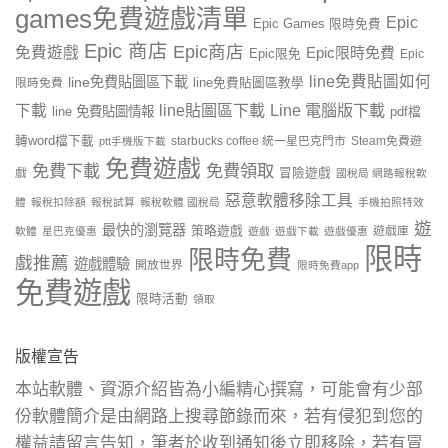
games免費遊戲清單
Epic
Epic Games 限時免費
Epic 商店
Epic商店
免費遊戲
Epic限時免費
Epic限免
Epic
line免費貼圖如何
line免費貼圖區下載
限時免費
line免費貼圖區教學
line貼圖區下載
Line 電腦版下載
下載
line 免費貼圖情報
pdf檔
轉word檔下載
starbucks coffee 統一星巴克門市
Steam免費遊
ptt手機版下載
免費遊戲
免費下載
免費領取
戲
冒險遊戲
國稅局 網路報稅軟
惡意軟體移除工具
體
報稅扣除額
報稅試算
報稅軟體 國稅局
手機拍照特效
遊
最快的瀏覽器
策略遊戲
遊戲庫
軟體
星巴克優惠
遊戲
遊戲下載
遊戲優惠
限時
限時免費
戲推薦
遊戲體驗
開放世界
限時免費app
免費遊戲
限時活動
領取
版權宣告
本站軟體、資源介紹皆為小編精心撰寫，可能會有少部
份軟體簡介是由網路上搜尋節錄而來，若有侵犯到您的
權益請留言告知，筆者於收到通知後立即移除，若有冒