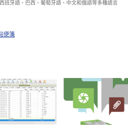
西班牙語、巴西、葡萄牙語、中文和俄語等多種語言
 自黏便箋