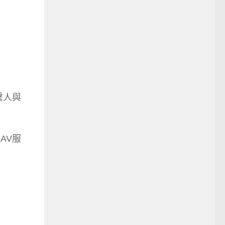
繫人與
DAV服