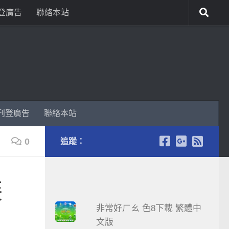
登廣告
聯絡本站
刊登廣告
聯絡本站
0
追蹤：
裝
非常好ㄏㄠ 色8下載 繁體中
文版