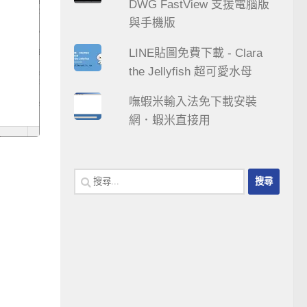
DWG FastView 支援電腦版
與手機版
LINE貼圖免費下載 - Clara
the Jellyfish 超可愛水母
嘸蝦米輸入法免下載安裝
網．蝦米直接用
搜
尋
關
鍵
字: