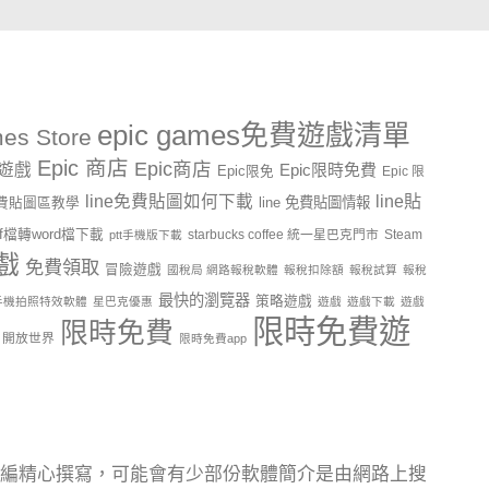
epic games免費遊戲清單
es Store
Epic 商店
Epic商店
費遊戲
Epic限時免費
Epic限免
Epic 限
line貼
line免費貼圖如何下載
line 免費貼圖情報
e免費貼圖區教學
df檔轉word檔下載
starbucks coffee 統一星巴克門市
Steam
ptt手機版下載
戲
免費領取
冒險遊戲
國稅局 網路報稅軟體
報稅扣除額
報稅試算
報稅
最快的瀏覽器
策略遊戲
手機拍照特效軟體
星巴克優惠
遊戲
遊戲下載
遊戲
限時免費遊
限時免費
開放世界
限時免費app
編精心撰寫，可能會有少部份軟體簡介是由網路上搜