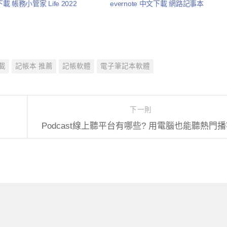
 帳務小管家 Life 2022
evernote 中文下載 網路記事本
載
記帳本 推薦
記帳軟體
電子筆記本軟體
下一則
Podcast線上聽平台有哪些? 用電腦也能聽熱門