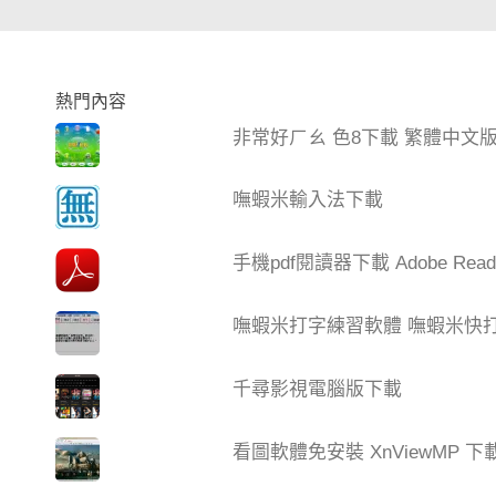
熱門內容
非常好ㄏㄠ 色8下載 繁體中文
嘸蝦米輸入法下載
手機pdf閱讀器下載 Adobe Read
嘸蝦米打字練習軟體 嘸蝦米快打 V
千尋影視電腦版下載
看圖軟體免安裝 XnViewMP 下