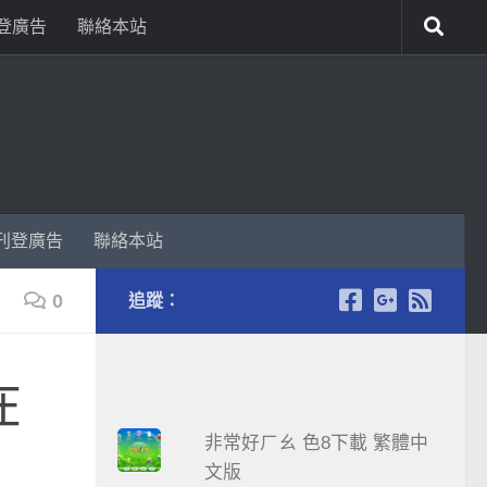
登廣告
聯絡本站
刊登廣告
聯絡本站
0
追蹤：
在
非常好ㄏㄠ 色8下載 繁體中
文版