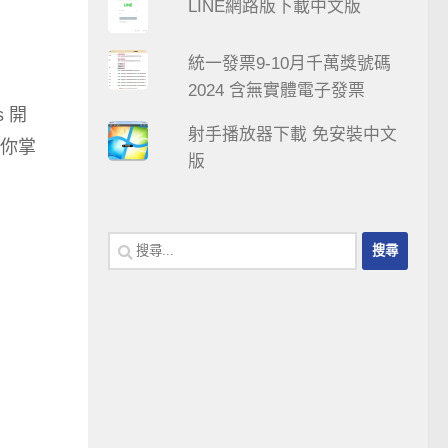
LINE網路版下載中文版
統一發票9-10月千萬獎號碼
2024 含無實體電子發票
s 開
射手播放器下載 免安裝中文
你掌
版
搜
尋
關
鍵
字: