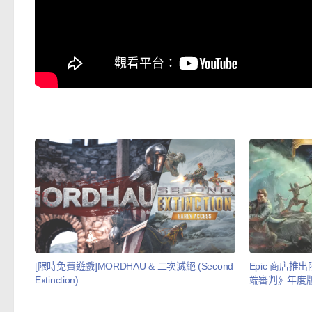
[限時免費遊戲]MORDHAU & 二次滅絕 (Second
Epic 商店
Extinction)
端審判》年度