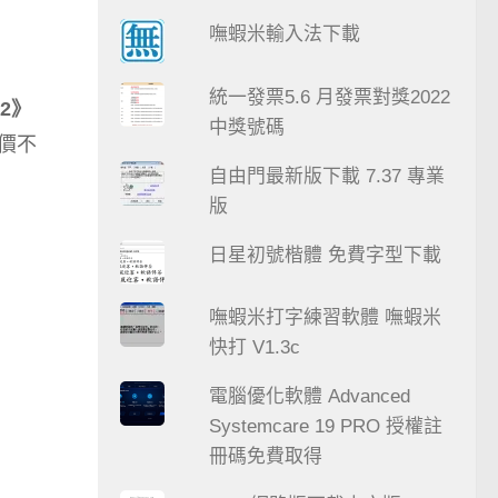
嘸蝦米輸入法下載
統一發票5.6 月發票對獎2022
2》
中獎號碼
價不
自由門最新版下載 7.37 專業
版
日星初號楷體 免費字型下載
嘸蝦米打字練習軟體 嘸蝦米
快打 V1.3c
電腦優化軟體 Advanced
Systemcare 19 PRO 授權註
冊碼免費取得