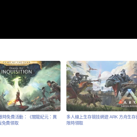
推出限時免費活動：《闇龍紀元：異
多人線上生存競技網遊 ARK 方舟生
版免費領取
限時領取