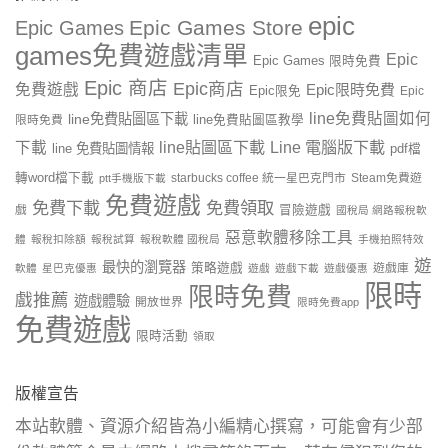
epic
Epic Games Store
Epic Games
games免費遊戲清單
Epic
Epic Games 限時免費
Epic 商店
Epic商店
免費遊戲
Epic限時免費
Epic限免
Epic
line免費貼圖如何
line免費貼圖區下載
限時免費
line免費貼圖區教學
line貼圖區下載
Line 電腦版下載
下載
line 免費貼圖情報
pdf檔
轉word檔下載
starbucks coffee 統一星巴克門市
Steam免費遊
ptt手機版下載
免費遊戲
免費下載
免費領取
戲
冒險遊戲
國稅局 網路報稅軟
惡意軟體移除工具
體
報稅扣除額
報稅試算
報稅軟體 國稅局
手機拍照特效
遊
最快的瀏覽器
策略遊戲
遊戲庫
軟體
星巴克優惠
遊戲
遊戲下載
遊戲優惠
限時
限時免費
戲推薦
遊戲體驗
開放世界
限時免費app
免費遊戲
限時活動
領取
版權宣告
本站軟體、資源介紹皆為小編精心撰寫，可能會有少部