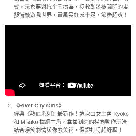
式。玩家要對抗企業病毒，拯救即將被關閉的虛
擬街機遊戲世界，畫風霓虹感十足，節奏超爽！
《River City Girls》
經典《熱血系列》最新作！這次由女主角 Kyoko
和 Misako 擔綱主角，拳拳到肉的橫向動作玩法
結合爆笑劇情與像素美術，保證打得超紓壓！