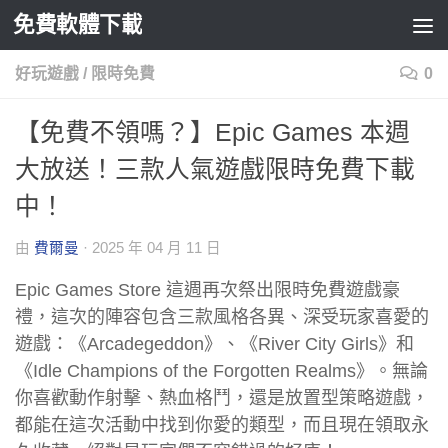
免費軟體下載
Skip to content
好玩遊戲
/
限時免費
0
【免費不領嗎？】Epic Games 本週
大放送！三款人氣遊戲限時免費下載
中！
由
費爾曼
·
2025 年 04 月 11 日
Epic Games Store 這週再次祭出限時免費遊戲豪
禮，這次的陣容包含三款風格各異、深受玩家喜愛的
遊戲：《Arcadegeddon》、《River City Girls》和
《Idle Champions of the Forgotten Realms》。無論
你喜歡動作射擊、熱血格鬥，還是放置型策略遊戲，
都能在這次活動中找到你愛的類型，而且現在領取永