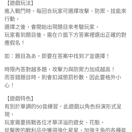
【遊戲玩法】
進入戰鬥時，每回合玩家可選擇攻擊、防禦、技能來
行動，
選擇之後，會開始出現題目來考驗玩家，
玩家看到題目後，需在介面下方答案裡選出正確的對
應假名！
如：題目為あ，即要在答案中找到ア並選擇！
時限內答對越多題，攻擊力與防禦力加成越高！
而答錯題目時，則會扣減懲罰秒數，因此要格外小
心！
【遊戲特色】
有別於單調的50音練習，此遊戲以角色扮演形式呈
現，
玩家需要挑戰各位才華洋溢的遊女、花魁，
從擊敗的戰利品中獲得強化星星，加強主角的各種能