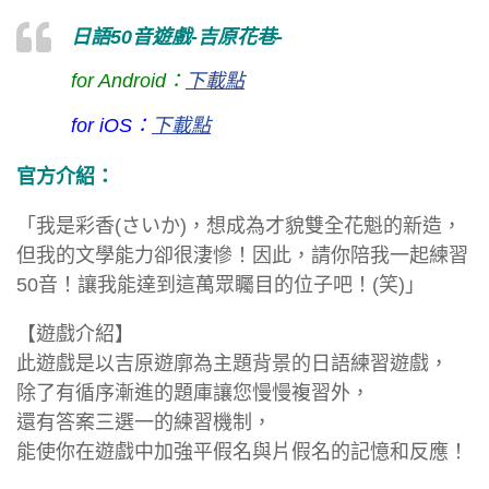
日語50音遊戲-吉原花巷-
for Android：
下載點
for iOS：
下載點
官方介紹：
「我是彩香(さいか)，想成為才貌雙全花魁的新造，
但我的文學能力卻很淒慘！因此，請你陪我一起練習
50音！讓我能達到這萬眾矚目的位子吧！(笑)」
【遊戲介紹】
此遊戲是以吉原遊廓為主題背景的日語練習遊戲，
除了有循序漸進的題庫讓您慢慢複習外，
還有答案三選一的練習機制，
能使你在遊戲中加強平假名與片假名的記憶和反應！