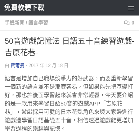
免費軟體下載
Skip to content
手機新聞
/
語言學習
0
50音遊戲記憶法 日語五十音練習遊戲-
吉原花巷-
由
費爾曼
·
2017 年 12 月 18 日
語言是增加自己職場競爭力的好武器，而要重新學習
一個新的語言並不是那麼容易，但如果能先把基礎打
好，那也許後面學習起來就會非常輕鬆，今天要介紹
的是一款用來學習日語50音的遊戲APP「吉原花
巷」，遊戲採用可愛的日本花魁角色來與大家邊進行
遊戲邊學習日語基礎五十音，相信透過遊戲能更增加
學習過程的樂趣與記憶。