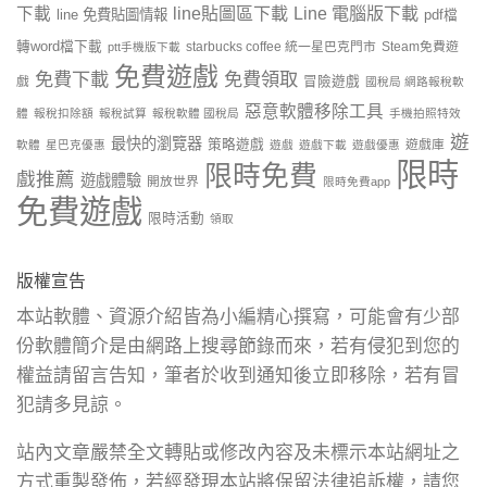
line貼圖區下載
Line 電腦版下載
下載
line 免費貼圖情報
pdf檔
轉word檔下載
starbucks coffee 統一星巴克門市
Steam免費遊
ptt手機版下載
免費遊戲
免費下載
免費領取
戲
冒險遊戲
國稅局 網路報稅軟
惡意軟體移除工具
體
報稅扣除額
報稅試算
報稅軟體 國稅局
手機拍照特效
遊
最快的瀏覽器
策略遊戲
遊戲庫
軟體
星巴克優惠
遊戲
遊戲下載
遊戲優惠
限時
限時免費
戲推薦
遊戲體驗
開放世界
限時免費app
免費遊戲
限時活動
領取
版權宣告
本站軟體、資源介紹皆為小編精心撰寫，可能會有少部
份軟體簡介是由網路上搜尋節錄而來，若有侵犯到您的
權益請留言告知，筆者於收到通知後立即移除，若有冒
犯請多見諒。
站內文章嚴禁全文轉貼或修改內容及未標示本站網址之
方式重製發佈，若經發現本站將保留法律追訴權，請您