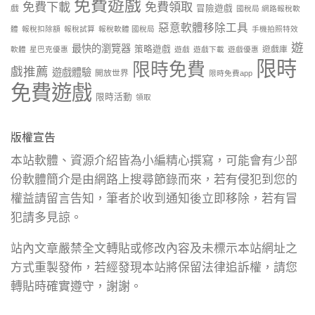
免費遊戲
免費下載
免費領取
戲
冒險遊戲
國稅局 網路報稅軟
惡意軟體移除工具
體
報稅扣除額
報稅試算
報稅軟體 國稅局
手機拍照特效
遊
最快的瀏覽器
策略遊戲
遊戲庫
軟體
星巴克優惠
遊戲
遊戲下載
遊戲優惠
限時
限時免費
戲推薦
遊戲體驗
開放世界
限時免費app
免費遊戲
限時活動
領取
版權宣告
本站軟體、資源介紹皆為小編精心撰寫，可能會有少部
份軟體簡介是由網路上搜尋節錄而來，若有侵犯到您的
權益請留言告知，筆者於收到通知後立即移除，若有冒
犯請多見諒。
站內文章嚴禁全文轉貼或修改內容及未標示本站網址之
方式重製發佈，若經發現本站將保留法律追訴權，請您
轉貼時確實遵守，謝謝。