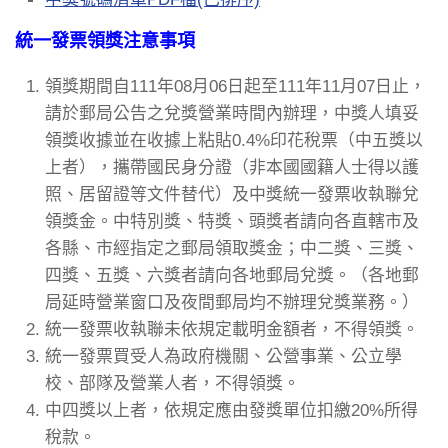
統一發票領獎注意事項
領獎期間自111年08月06日起至111年11月07日止，
請於郵局公告之兌獎營業時間內辦理，中獎人填妥
領獎收據並在收據上粘貼0.4%印花稅票（中五獎以
上者），攜帶國民身分證（非本國國籍人士得以護
照、居留證等文件替代）及中獎統一發票收執聯兌
領獎金。中特別獎、特獎、頭獎者請向各直轄市及
各縣、市經指定之郵局領取獎金；中二獎、三獎、
四獎、五獎、六獎者請向各地郵局兌獎。（各地郵
局延時營業窗口及夜間郵局均不辦理兌獎業務。）
統一發票收執聯未依規定載明金額者，不得領獎。
統一發票買受人為政府機關、公營事業、公立學
校、部隊及營業人者，不得領獎。
中四獎以上者，依規定應由發獎單位扣繳20%所得
稅款。