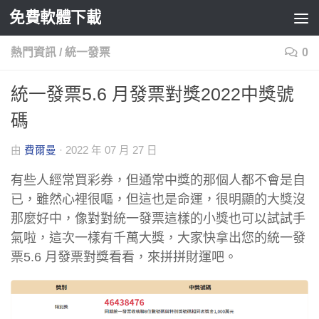
免費軟體下載
Skip to content
熱門資訊
/
統一發票
0
統一發票5.6 月發票對獎2022中獎號
碼
由
費爾曼
·
2022 年 07 月 27 日
有些人經常買彩券，但通常中獎的那個人都不會是自
已，雖然心裡很嘔，但這也是命運，很明顯的大獎沒
那麼好中，像對對統一發票這樣的小獎也可以試試手
氣啦，這次一樣有千萬大獎，大家快拿出您的統一發
票5.6 月發票對獎看看，來拼拼財運吧。