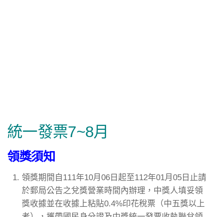
統一發票7~8月
領獎須知
領獎期間自111年10月06日起至112年01月05日止請
於郵局公告之兌獎營業時間內辦理，中獎人填妥領
獎收據並在收據上粘貼0.4%印花稅票（中五獎以上
者），攜帶國民身分證及中獎統一發票收執聯兌領