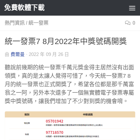
免費軟體下載
Skip to content
熱門資訊
/
統一發票
0
統一發票7 8月2022年中獎號碼開獎
由
費爾曼
·
2022 年 09 月 26 日
聽說前幾期的統一發票千萬元獎金得主居然沒有出面
領獎，真的是太讓人覺得可惜了，今天統一發票7 8
月的統一發票也正式開獎了，希望各位都是那千萬富
翁之一阿，另外本次還多了一個無實體電子發票專屬
獎中獎號碼，讓我們增加了不少對到獎的機會唷。