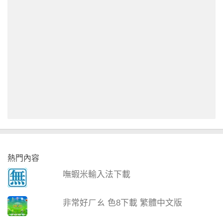
熱門內容
嘸蝦米輸入法下載
非常好ㄏㄠ 色8下載 繁體中文版