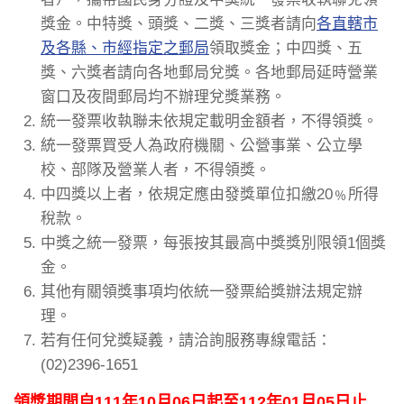
獎金。中特獎、頭獎、二獎、三獎者請向
各直轄市
及各縣、市經指定之郵局
領取獎金；中四獎、五
獎、六獎者請向各地郵局兌獎。各地郵局延時營業
窗口及夜間郵局均不辦理兌獎業務。
統一發票收執聯未依規定載明金額者，不得領獎。
統一發票買受人為政府機關、公營事業、公立學
校、部隊及營業人者，不得領獎。
中四獎以上者，依規定應由發獎單位扣繳20﹪所得
稅款。
中獎之統一發票，每張按其最高中獎獎別限領1個獎
金。
其他有關領獎事項均依統一發票給獎辦法規定辦
理。
若有任何兌獎疑義，請洽詢服務專線電話：
(02)2396-1651
領獎期間自111年10月06日起至112年01月05日止