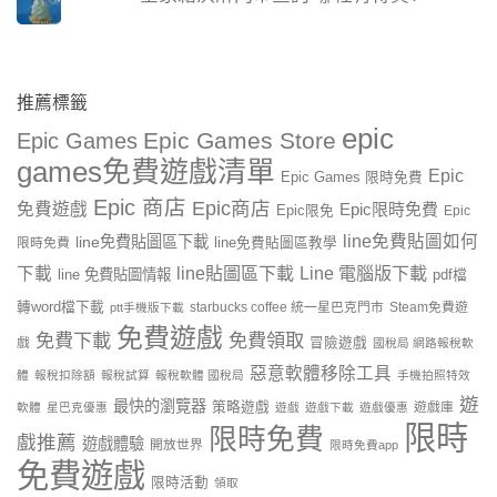
推薦標籤
epic
Epic Games Store
Epic Games
games免費遊戲清單
Epic
Epic Games 限時免費
Epic 商店
Epic商店
免費遊戲
Epic限時免費
Epic限免
Epic
line免費貼圖如何
line免費貼圖區下載
限時免費
line免費貼圖區教學
line貼圖區下載
Line 電腦版下載
下載
line 免費貼圖情報
pdf檔
轉word檔下載
starbucks coffee 統一星巴克門市
Steam免費遊
ptt手機版下載
免費遊戲
免費下載
免費領取
戲
冒險遊戲
國稅局 網路報稅軟
惡意軟體移除工具
體
報稅扣除額
報稅試算
報稅軟體 國稅局
手機拍照特效
遊
最快的瀏覽器
策略遊戲
遊戲庫
軟體
星巴克優惠
遊戲
遊戲下載
遊戲優惠
限時
限時免費
戲推薦
遊戲體驗
開放世界
限時免費app
免費遊戲
限時活動
領取