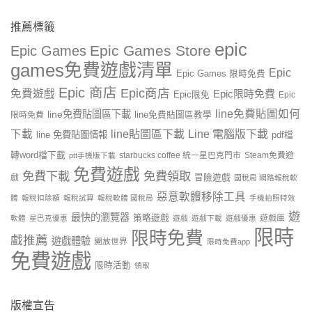
推薦標籤
epic
Epic Games Store
Epic Games
games免費遊戲清單
Epic
Epic Games 限時免費
Epic 商店
Epic商店
免費遊戲
Epic限時免費
Epic限免
Epic
line免費貼圖如何
line免費貼圖區下載
限時免費
line免費貼圖區教學
line貼圖區下載
Line 電腦版下載
下載
line 免費貼圖情報
pdf檔
轉word檔下載
starbucks coffee 統一星巴克門市
Steam免費遊
ptt手機版下載
免費遊戲
免費下載
免費領取
戲
冒險遊戲
國稅局 網路報稅軟
惡意軟體移除工具
體
報稅扣除額
報稅試算
報稅軟體 國稅局
手機拍照特效
遊
最快的瀏覽器
策略遊戲
遊戲庫
軟體
星巴克優惠
遊戲
遊戲下載
遊戲優惠
限時
限時免費
戲推薦
遊戲體驗
開放世界
限時免費app
免費遊戲
限時活動
領取
版權宣告