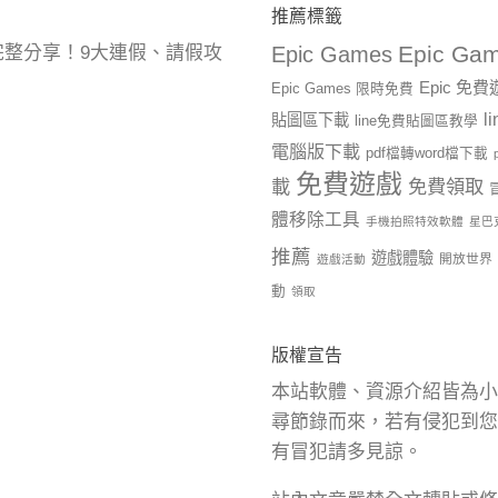
推薦標籤
Epic Gam
曆完整分享！9大連假、請假攻
Epic Games
Epic 免
Epic Games 限時免費
l
貼圖區下載
line免費貼圖區教學
電腦版下載
pdf檔轉word檔下載
免費遊戲
載
免費領取
體移除工具
手機拍照特效軟體
星巴
推薦
遊戲體驗
開放世界
遊戲活動
動
領取
版權宣告
本站軟體、資源介紹皆為小
尋節錄而來，若有侵犯到您
有冒犯請多見諒。