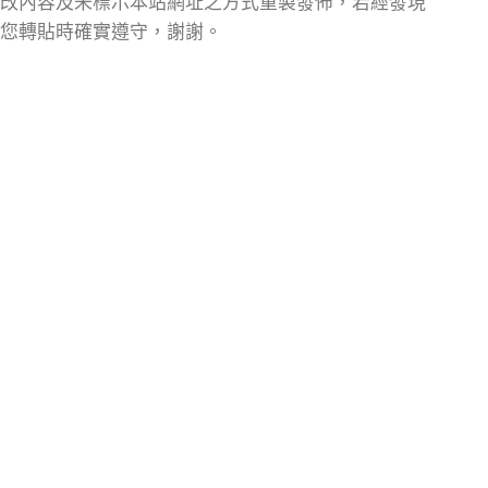
改內容及未標示本站網址之方式重製發佈，若經發現
您轉貼時確實遵守，謝謝。