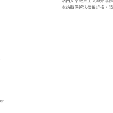
站內文章嚴禁全文轉貼或修
本站將保留法律追訴權，請
版
er