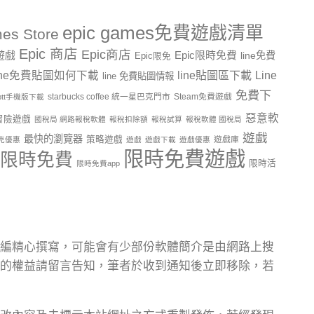
epic games免費遊戲清單
es Store
Epic 商店
Epic商店
費遊戲
Epic限時免費
line免費
Epic限免
line貼圖區下載
Line
ine免費貼圖如何下載
line 免費貼圖情報
免費下
starbucks coffee 統一星巴克門市
Steam免費遊戲
ptt手機版下載
惡意軟
冒險遊戲
國稅局 網路報稅軟體
報稅扣除額
報稅試算
報稅軟體 國稅局
遊戲
最快的瀏覽器
策略遊戲
遊戲庫
克優惠
遊戲
遊戲下載
遊戲優惠
限時免費遊戲
限時免費
限時活
限時免費app
編精心撰寫，可能會有少部份軟體簡介是由網路上搜
的權益請留言告知，筆者於收到通知後立即移除，若