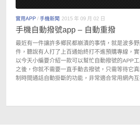
實用APP
/
手機新聞
2015 年 09 月 02 日
手機自動撥號app – 自動重撥
最近有一件讓許多鄉民都崩潰的事情，就是波多野
件，聽說有人打了上百通始終打不進預購專線，實
以今天小編要介紹一款可以幫忙自動撥號的APP
之後，你就不需要一直手動去撥號，只需等待它真
制時間通話自動掛斷的功能，非常適合常用網內互