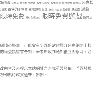
惡意軟
冒險遊戲
國稅局 網路報稅軟體
報稅扣除額
報稅試算
報稅軟體 國稅局
遊戲
最快的瀏覽器
策略遊戲
遊戲庫
克優惠
遊戲
遊戲下載
遊戲優惠
限時免費遊戲
限時免費
限時活
限時免費app
編精心撰寫，可能會有少部份軟體簡介是由網路上搜
的權益請留言告知，筆者於收到通知後立即移除，若
改內容及未標示本站網址之方式重製發佈，若經發現
您轉貼時確實遵守，謝謝。