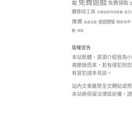
免費遊戲
載
免費領取
體移除工具
手機拍照特效軟體
星巴
推薦
遊戲體驗
開放世界
遊戲活動
動
領取
版權宣告
本站軟體、資源介紹皆為小
尋節錄而來，若有侵犯到您
有冒犯請多見諒。
站內文章嚴禁全文轉貼或修
本站將保留法律追訴權，請