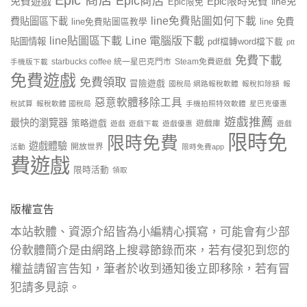
Epic 商店
Epic商店
免費遊戲
Epic限時免費
line免
Epic限免
line免費貼圖如何下載
費貼圖區下載
line 免費
line免費貼圖區教學
line貼圖區下載
Line 電腦版下載
貼圖情報
pdf檔轉word檔下載
ptt
免費下載
starbucks coffee 統一星巴克門市
Steam免費遊戲
手機版下載
免費遊戲
免費領取
冒險遊戲
國稅局 網路報稅軟體
報稅扣除額
報
惡意軟體移除工具
稅試算
報稅軟體 國稅局
手機拍照特效軟體
星巴克優惠
遊戲推薦
最快的瀏覽器
策略遊戲
遊戲庫
遊戲
遊戲下載
遊戲優惠
遊戲
限時免
限時免費
遊戲體驗
開放世界
活動
限時免費app
費遊戲
限時活動
領取
版權宣告
本站軟體、資源介紹皆為小編精心撰寫，可能會有少部
份軟體簡介是由網路上搜尋節錄而來，若有侵犯到您的
權益請留言告知，筆者於收到通知後立即移除，若有冒
犯請多見諒。