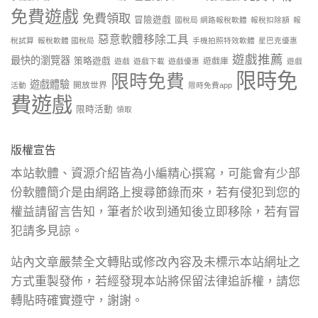
免費遊戲
免費領取
冒險遊戲
國稅局 網路報稅軟體
報稅扣除額
報
惡意軟體移除工具
稅試算
報稅軟體 國稅局
手機拍照特效軟體
星巴克優惠
遊戲推薦
最快的瀏覽器
策略遊戲
遊戲庫
遊戲
遊戲下載
遊戲優惠
遊戲
限時免
限時免費
遊戲體驗
開放世界
活動
限時免費app
費遊戲
限時活動
領取
版權宣告
本站軟體、資源介紹皆為小編精心撰寫，可能會有少部
份軟體簡介是由網路上搜尋節錄而來，若有侵犯到您的
權益請留言告知，筆者於收到通知後立即移除，若有冒
犯請多見諒。
站內文章嚴禁全文轉貼或修改內容及未標示本站網址之
方式重製發佈，若經發現本站將保留法律追訴權，請您
轉貼時確實遵守，謝謝。