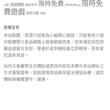
限時免
限時免費
遊戲體驗
開放世界
活動
限時免費app
費遊戲
限時活動
領取
版權宣告
本站軟體、資源介紹皆為小編精心撰寫，可能會有少部
份軟體簡介是由網路上搜尋節錄而來，若有侵犯到您的
權益請留言告知，筆者於收到通知後立即移除，若有冒
犯請多見諒。
站內文章嚴禁全文轉貼或修改內容及未標示本站網址之
方式重製發佈，若經發現本站將保留法律追訴權，請您
轉貼時確實遵守，謝謝。