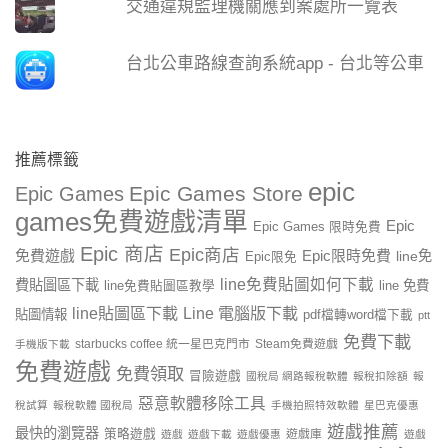
交通違規監理機關應到案處所一覽表
台北公車路線查詢系統app - 台北等公車
推薦標籤
epic
Epic Games Store
Epic Games
games免費遊戲清單
Epic
Epic Games 限時免費
Epic 商店
Epic商店
免費遊戲
Epic限時免費
line免
Epic限免
line免費貼圖如何下載
費貼圖區下載
line 免費
line免費貼圖區教學
line貼圖區下載
Line 電腦版下載
貼圖情報
pdf檔轉word檔下載
ptt
免費下載
starbucks coffee 統一星巴克門市
Steam免費遊戲
手機版下載
免費遊戲
免費領取
冒險遊戲
國稅局 網路報稅軟體
報稅扣除額
報
惡意軟體移除工具
稅試算
報稅軟體 國稅局
手機拍照特效軟體
星巴克優惠
遊戲推薦
最快的瀏覽器
策略遊戲
遊戲庫
遊戲
遊戲下載
遊戲優惠
遊戲