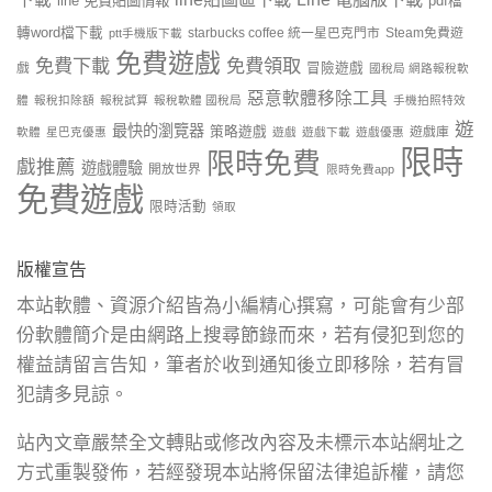
line 免費貼圖情報
pdf檔
轉word檔下載
starbucks coffee 統一星巴克門市
Steam免費遊
ptt手機版下載
免費遊戲
免費下載
免費領取
戲
冒險遊戲
國稅局 網路報稅軟
惡意軟體移除工具
體
報稅扣除額
報稅試算
報稅軟體 國稅局
手機拍照特效
遊
最快的瀏覽器
策略遊戲
遊戲庫
軟體
星巴克優惠
遊戲
遊戲下載
遊戲優惠
限時
限時免費
戲推薦
遊戲體驗
開放世界
限時免費app
免費遊戲
限時活動
領取
版權宣告
本站軟體、資源介紹皆為小編精心撰寫，可能會有少部
份軟體簡介是由網路上搜尋節錄而來，若有侵犯到您的
權益請留言告知，筆者於收到通知後立即移除，若有冒
犯請多見諒。
站內文章嚴禁全文轉貼或修改內容及未標示本站網址之
方式重製發佈，若經發現本站將保留法律追訴權，請您