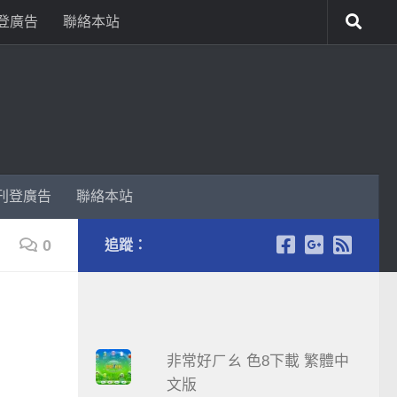
登廣告
聯絡本站
刊登廣告
聯絡本站
0
追蹤：
非常好ㄏㄠ 色8下載 繁體中
文版