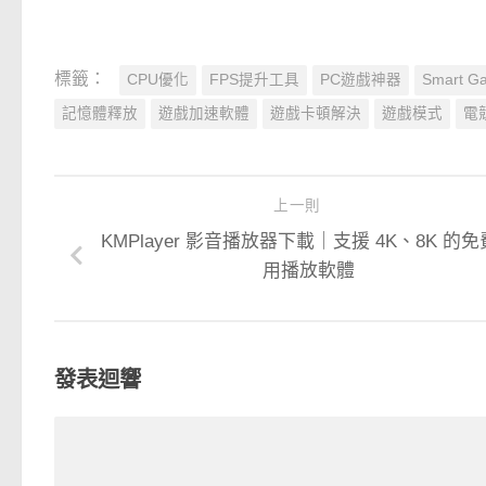
標籤：
CPU優化
FPS提升工具
PC遊戲神器
Smart Ga
記憶體釋放
遊戲加速軟體
遊戲卡頓解決
遊戲模式
電
上一則
KMPlayer 影音播放器下載｜支援 4K、8K 的
用播放軟體
發表迴響