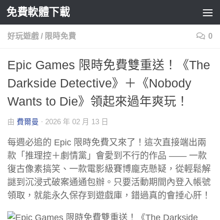
免費軟體下載
Skip to content
好玩遊戲
/
限時免費
0
Epic Games 限時免費雙重送！《The
Darkside Detective》＋《Nobody
Wants to Die》領起來過年爽玩！
由
費爾曼
·
2026 年 02 月 13 日
每週必追的 Epic 限時免費又來了！這次直接端出兩
款「推理控＋劇情黨」會愛到不行的作品 —— 一款
復古像素搞笑、一款電影級賽博龐克懸疑，從輕鬆解
謎到沉浸式破案通通包辦。只要活動期間內登入帳號
領取，就能永久保存到遊戲庫，錯過真的會捶心肝！