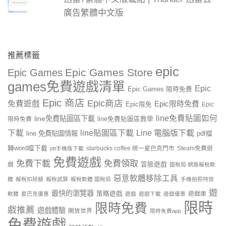
廣告繁體中文版
推薦標籤
epic
Epic Games Store
Epic Games
games免費遊戲清單
Epic
Epic Games 限時免費
Epic 商店
Epic商店
免費遊戲
Epic限時免費
Epic限免
Epic
line免費貼圖如何
line免費貼圖區下載
限時免費
line免費貼圖區教學
line貼圖區下載
Line 電腦版下載
下載
line 免費貼圖情報
pdf檔
轉word檔下載
starbucks coffee 統一星巴克門市
Steam免費遊
ptt手機版下載
免費遊戲
免費下載
免費領取
戲
冒險遊戲
國稅局 網路報稅軟
惡意軟體移除工具
體
報稅扣除額
報稅試算
報稅軟體 國稅局
手機拍照特效
遊
最快的瀏覽器
策略遊戲
遊戲庫
軟體
星巴克優惠
遊戲
遊戲下載
遊戲優惠
限時
限時免費
戲推薦
遊戲體驗
開放世界
限時免費app
免費遊戲