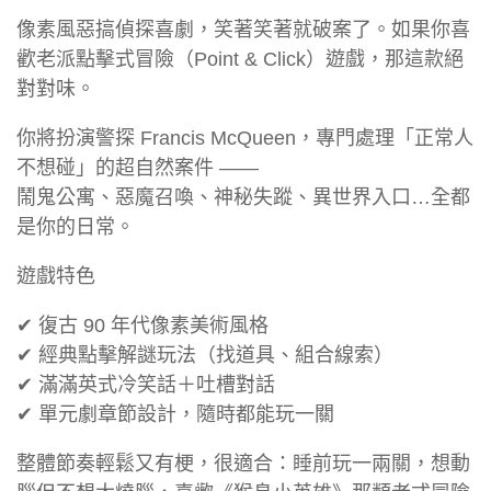
像素風惡搞偵探喜劇，笑著笑著就破案了。如果你喜
歡老派點擊式冒險（Point & Click）遊戲，那這款絕
對對味。
你將扮演警探 Francis McQueen，專門處理「正常人
不想碰」的超自然案件 ——
鬧鬼公寓、惡魔召喚、神秘失蹤、異世界入口…全都
是你的日常。
遊戲特色
✔ 復古 90 年代像素美術風格
✔ 經典點擊解謎玩法（找道具、組合線索）
✔ 滿滿英式冷笑話＋吐槽對話
✔ 單元劇章節設計，隨時都能玩一關
整體節奏輕鬆又有梗，很適合：睡前玩一兩關，想動