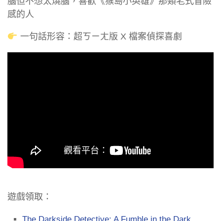
腦但不想太燒腦，喜歡《猴島小英雄》那類老式冒險
感的人
一句話形容：超ㄎㄧㄤ版 X 檔案偵探喜劇
遊戲領取：
The Darkside Detective: A Fumble in the Dark