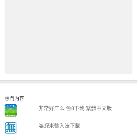
熱門內容
非常好ㄏㄠ 色8下載 繁體中文版
嘸蝦米輸入法下載