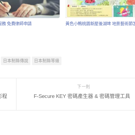
服務 免費律師申請
黃色小鴨桃園新屋後湖埤 地景藝術節
日本制縣傳說
日本制縣等級
下一則
錄影程
F-Secure KEY 密碼產生器 & 密碼管理工具