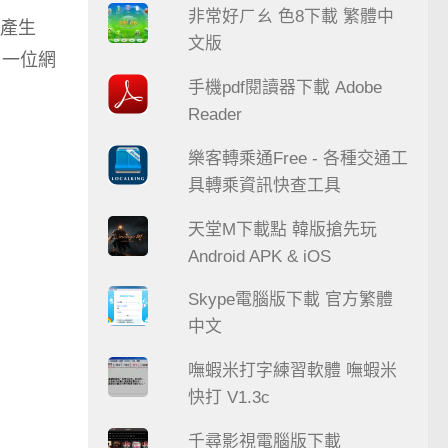
非常好ㄏㄠ 色8下載 繁體中
產生
文版
另一位網
手機pdf閱讀器下載 Adobe
Reader
樂客轉乘通Free - 各種交通工
具轉乘資訊快查工具
天堂M下載點 韓版搶先玩
Android APK & iOS
Skype電腦版下載 官方繁體
中文
嘸蝦米打字練習軟體 嘸蝦米
快打 V1.3c
千尋影視電腦版下載