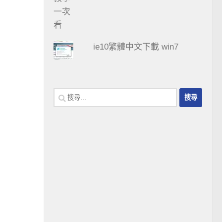
ie10繁體中文下載 win7
搜
尋
關
鍵
字: