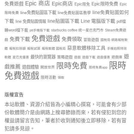
Epic 商店
Epic商店
免費遊戲
Epic限時免費
Epic限免
Epic
line免費貼圖如何
line免費貼圖區下載
限時免費
line免費貼圖區教學
line貼圖區下載
Line 電腦版下載
下載
line 免費貼圖情報
pdf檔
轉word檔下載
starbucks coffee 統一星巴克門市
Steam免費遊
ptt手機版下載
免費遊戲
免費下載
免費領取
戲
冒險遊戲
國稅局 網路報稅軟
惡意軟體移除工具
體
報稅扣除額
報稅試算
報稅軟體 國稅局
手機拍照特效
遊
最快的瀏覽器
策略遊戲
遊戲庫
軟體
星巴克優惠
遊戲
遊戲下載
遊戲優惠
限時
限時免費
戲推薦
遊戲體驗
開放世界
限時免費app
免費遊戲
限時活動
領取
版權宣告
本站軟體、資源介紹皆為小編精心撰寫，可能會有少部
份軟體簡介是由網路上搜尋節錄而來，若有侵犯到您的
權益請留言告知，筆者於收到通知後立即移除，若有冒
犯請多見諒。