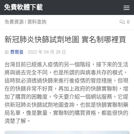
免費軟體下載
Skip to content
免費資源
/
資料查詢
0
新冠肺炎快篩試劑地圖 實名制哪裡買
由
費爾曼
·
2022 年 04 月 28 日
台灣目前已經進入疫情的另一個階段，接下來的生活
將與過去完全不同，也是所謂的與病毒共存的模式，
這時就必須透過快篩來進行後疫情的管控措施，但現
在的快篩非常不好買，再加上政府的快篩實聯制，增
加了購買的困難度，今天要介紹一個網站服務，它提
供新冠肺炎快篩試劑地圖查詢，也就是快篩實聯制藥
局名單，像是數量、實聯制的購買資格，都能很快的
清楚了解。