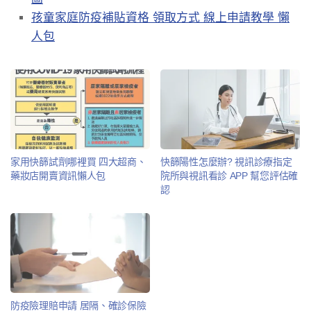
孩童家庭防疫補貼資格 領取方式 線上申請教學 懶
人包
家用快篩試劑哪裡買 四大超商、
快篩陽性怎麼辦? 視訊診療指定
藥妝店開賣資訊懶人包
院所與視訊看診 APP 幫您評估確
認
防疫險理賠申請 居隔、確診保險