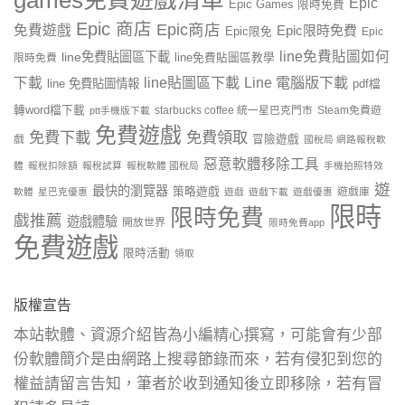
Epic
Epic Games 限時免費
Epic 商店
Epic商店
免費遊戲
Epic限時免費
Epic限免
Epic
line免費貼圖如何
line免費貼圖區下載
限時免費
line免費貼圖區教學
line貼圖區下載
Line 電腦版下載
下載
line 免費貼圖情報
pdf檔
轉word檔下載
starbucks coffee 統一星巴克門市
Steam免費遊
ptt手機版下載
免費遊戲
免費下載
免費領取
戲
冒險遊戲
國稅局 網路報稅軟
惡意軟體移除工具
體
報稅扣除額
報稅試算
報稅軟體 國稅局
手機拍照特效
遊
最快的瀏覽器
策略遊戲
遊戲庫
軟體
星巴克優惠
遊戲
遊戲下載
遊戲優惠
限時
限時免費
戲推薦
遊戲體驗
開放世界
限時免費app
免費遊戲
限時活動
領取
版權宣告
本站軟體、資源介紹皆為小編精心撰寫，可能會有少部
份軟體簡介是由網路上搜尋節錄而來，若有侵犯到您的
權益請留言告知，筆者於收到通知後立即移除，若有冒