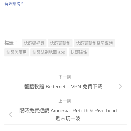
有理賠嗎?
標籤：
快篩哪裡買
快篩實聯制
快篩實聯制藥局查詢
快篩怎麼用
快篩試劑地圖 app
快篩陽性
下一則
翻牆軟體 Betternet – VPN 免費下載
上一則
限時免費遊戲 Amnesia: Rebirth & Riverbond
週未玩一波