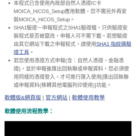
本程式已含使用內政部自然人憑證IC卡
MOICA_HiCOS_Setup應用軟體，您不需另外再安
裝MOICA_HiCOS_Setup。
SHA1驗證－申報程式之SHA1驗證檔，只供驗證安
裝程式是否被竄改，申報人可不需下載。若想驗證
由其它網站下載之申報程式，請使用
SHA1 指紋碼驗
證工具
。
若您使用憑證方式申報(含：自然人憑證、金融憑
證)，並於申報後匯出回執聯或申報資料，您必須使
用同樣的憑證登入，才可進行匯入使用[匯出回執聯
或申報資料(移轉其他電腦列印使用)]功能。
軟體版&網頁版
|
官方網站
|
軟體使用教學
軟體使用流程教學：