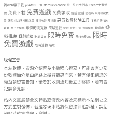
轉word檔下載
starbucks coffee 統一星巴克門市
Steam免費遊
ptt手機版下載
免費遊戲
免費下載
免費領取
戲
冒險遊戲
國稅局 網路報稅軟
惡意軟體移除工具
體
報稅扣除額
報稅試算
報稅軟體 國稅局
手機拍照特效
遊
最快的瀏覽器
策略遊戲
遊戲庫
軟體
星巴克優惠
遊戲
遊戲下載
遊戲優惠
限時
限時免費
戲推薦
遊戲體驗
開放世界
限時免費app
免費遊戲
限時活動
領取
版權宣告
本站軟體、資源介紹皆為小編精心撰寫，可能會有少部
份軟體簡介是由網路上搜尋節錄而來，若有侵犯到您的
權益請留言告知，筆者於收到通知後立即移除，若有冒
犯請多見諒。
站內文章嚴禁全文轉貼或修改內容及未標示本站網址之
方式重製發佈，若經發現本站將保留法律追訴權，請您
轉貼時確實遵守，謝謝。