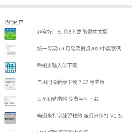
熱門內容
非常好ㄏㄠ 色8下載 繁體中文版
統一發票5.6 月發票對獎2022中獎號碼
嘸蝦米輸入法下載
自由門最新版下載 7.37 專業版
日星初號楷體 免費字型下載
嘸蝦米打字練習軟體 嘸蝦米快打 V1.3c