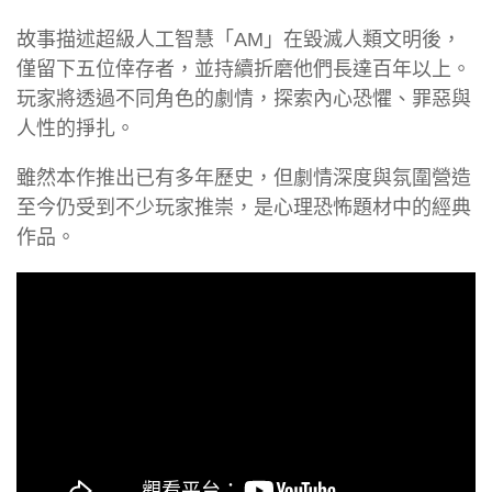
故事描述超級人工智慧「AM」在毀滅人類文明後，
僅留下五位倖存者，並持續折磨他們長達百年以上。
玩家將透過不同角色的劇情，探索內心恐懼、罪惡與
人性的掙扎。
雖然本作推出已有多年歷史，但劇情深度與氛圍營造
至今仍受到不少玩家推崇，是心理恐怖題材中的經典
作品。