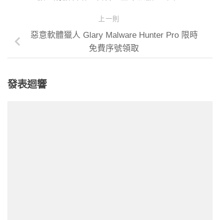
上一則
惡意軟體獵人 Glary Malware Hunter Pro 限時
免費序號領取
發表迴響