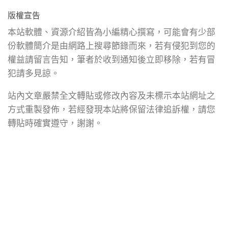
版權宣告
本站軟體、資源介紹皆為小編精心撰寫，可能會有少部
份軟體簡介是由網路上搜尋節錄而來，若有侵犯到您的
權益請留言告知，筆者於收到通知後立即移除，若有冒
犯請多見諒。
站內文章嚴禁全文轉貼或修改內容及未標示本站網址之
方式重製發佈，若經發現本站將保留法律追訴權，請您
轉貼時確實遵守，謝謝。