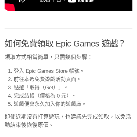
如何免費領取 Epic Games 遊戲？
領取方式相當簡單，只需幾個步驟：
登入 Epic Games Store 帳號。
前往本週免費遊戲活動頁面。
點選「取得（Get）」。
完成結帳（價格為 0 元）。
遊戲便會永久加入你的遊戲庫。
即使近期沒有打算遊玩，也建議先完成領取，以免活
動結束後恢復原價。