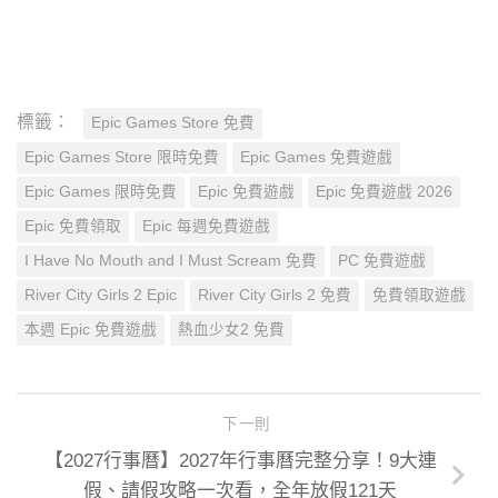
標籤：
Epic Games Store 免費
Epic Games Store 限時免費
Epic Games 免費遊戲
Epic Games 限時免費
Epic 免費遊戲
Epic 免費遊戲 2026
Epic 免費領取
Epic 每週免費遊戲
I Have No Mouth and I Must Scream 免費
PC 免費遊戲
River City Girls 2 Epic
River City Girls 2 免費
免費領取遊戲
本週 Epic 免費遊戲
熱血少女2 免費
下一則
【2027行事曆】2027年行事曆完整分享！9大連
假、請假攻略一次看，全年放假121天