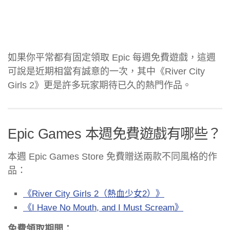
如果你平常都有固定領取 Epic 每週免費遊戲，這週
可說是近期相當有誠意的一次，其中《River City
Girls 2》更是許多玩家期待已久的熱門作品。
Epic Games 本週免費遊戲有哪些？
本週 Epic Games Store 免費贈送兩款不同風格的作
品：
《River City Girls 2（熱血少女2）》
《I Have No Mouth, and I Must Scream》
免費領取期間：