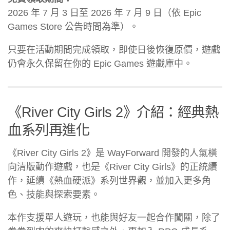
2026 年 7 月 3 日至 2026 年 7 月 9 日（依 Epic
Games Store 公告時間為準）。
只要在活動期間完成領取，即使日後恢復原價，遊戲
仍會永久保留在你的 Epic Games 遊戲庫中。
《River City Girls 2》介紹：經典熱
血系列再進化
《River City Girls 2》是 WayForward 開發的人氣橫
向清版動作遊戲，也是《River City Girls》的正統續
作，延續《熱血硬派》系列世界觀，並加入更多角
色、技能與探索要素。
本作支援單人遊玩，也能與好友一起合作闖關，除了