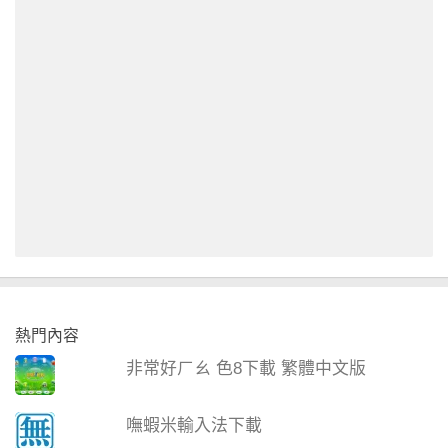
熱門內容
非常好ㄏㄠ 色8下載 繁體中文版
嘸蝦米輸入法下載