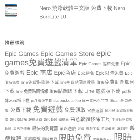
Nero 燒錄軟體中文版 免費下載 Nero
BurnLite 10
推薦標籤
epic
Epic Games Store
Epic Games
games免費遊戲清單
Epic
Epic Games 限時免費
Epic 商店
Epic商店
免費遊戲
Epic限時免費
Epic限免
Epic
line免費貼圖如何
line免費貼圖區下載
限時免費
line免費貼圖區教學
line貼圖區下載
Line 電腦版下載
下載
line 免費貼圖情報
pdf檔
轉word檔下載
starbucks coffee 統一星巴克門市
Steam免費遊
ptt手機版下載
免費遊戲
免費下載
免費領取
戲
冒險遊戲
國稅局 網路報稅軟
惡意軟體移除工具
體
報稅扣除額
報稅試算
報稅軟體 國稅局
手機拍照特效
遊
最快的瀏覽器
策略遊戲
遊戲庫
軟體
星巴克優惠
遊戲
遊戲下載
遊戲優惠
限時
限時免費
戲推薦
遊戲體驗
開放世界
限時免費app