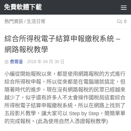
免費軟體下載
Skip to content
熱門資訊
/
生活日常
0
綜合所得稅電子結算申報繳稅系統 –
網路報稅教學
由
費爾曼
·
2018 年 04 月 30 日
小編從開始報稅以來，都是使用網路報稅的方式進行
綜合所得稅申報，所以從來都是在電腦端就搞定，但
隨著時代的進步，現在沒有網路報稅的民眾已經越來
越少了，似乎還有許多人不太會操作國稅局這套綜合
所得稅電子結算申報繳稅系統，所以在網路上找到了
五段影片教學，讓大家可以 Step by Step，簡簡單單
的完成報稅。(此為使用自然人憑證報稅教學)