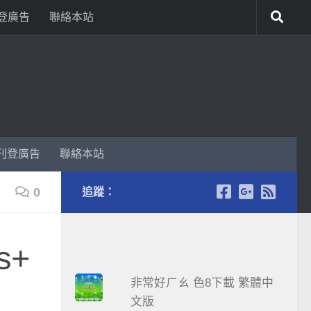
登廣告
聯絡本站
刊登廣告
聯絡本站
0
追蹤：
s+
非常好ㄏㄠ 色8下載 繁體中
文版