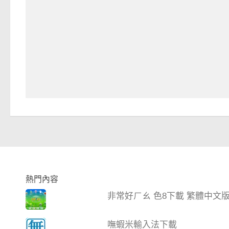
熱門內容
非常好ㄏㄠ 色8下載 繁體中文
嘸蝦米輸入法下載