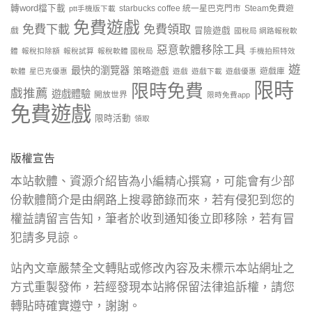
轉word檔下載
starbucks coffee 統一星巴克門市
Steam免費遊
ptt手機版下載
免費遊戲
免費下載
免費領取
戲
冒險遊戲
國稅局 網路報稅軟
惡意軟體移除工具
體
報稅扣除額
報稅試算
報稅軟體 國稅局
手機拍照特效
遊
最快的瀏覽器
策略遊戲
遊戲庫
軟體
星巴克優惠
遊戲
遊戲下載
遊戲優惠
限時
限時免費
戲推薦
遊戲體驗
開放世界
限時免費app
免費遊戲
限時活動
領取
版權宣告
本站軟體、資源介紹皆為小編精心撰寫，可能會有少部
份軟體簡介是由網路上搜尋節錄而來，若有侵犯到您的
權益請留言告知，筆者於收到通知後立即移除，若有冒
犯請多見諒。
站內文章嚴禁全文轉貼或修改內容及未標示本站網址之
方式重製發佈，若經發現本站將保留法律追訴權，請您
轉貼時確實遵守，謝謝。