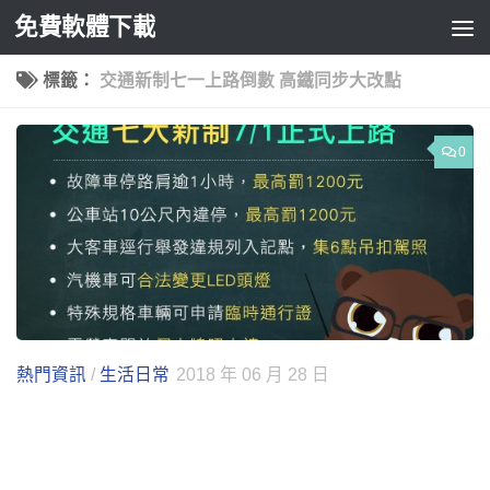
免費軟體下載
Skip to content
標籤：
交通新制七一上路倒數 高鐵同步大改點
0
熱門資訊
/
生活日常
2018 年 06 月 28 日