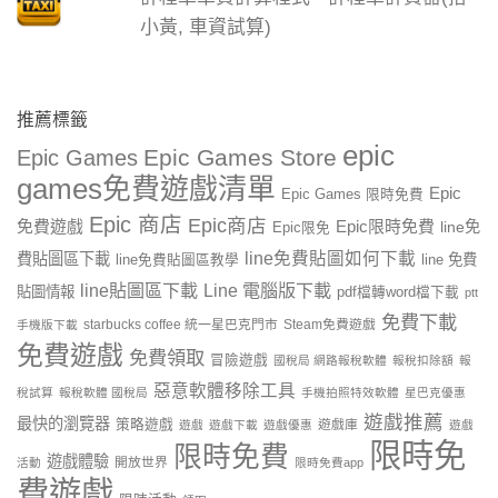
小黃, 車資試算)
推薦標籤
epic
Epic Games Store
Epic Games
games免費遊戲清單
Epic
Epic Games 限時免費
Epic 商店
Epic商店
免費遊戲
Epic限時免費
line免
Epic限免
line免費貼圖如何下載
費貼圖區下載
line 免費
line免費貼圖區教學
line貼圖區下載
Line 電腦版下載
貼圖情報
pdf檔轉word檔下載
ptt
免費下載
starbucks coffee 統一星巴克門市
Steam免費遊戲
手機版下載
免費遊戲
免費領取
冒險遊戲
國稅局 網路報稅軟體
報稅扣除額
報
惡意軟體移除工具
稅試算
報稅軟體 國稅局
手機拍照特效軟體
星巴克優惠
遊戲推薦
最快的瀏覽器
策略遊戲
遊戲庫
遊戲
遊戲下載
遊戲優惠
遊戲
限時免
限時免費
遊戲體驗
開放世界
活動
限時免費app
費遊戲